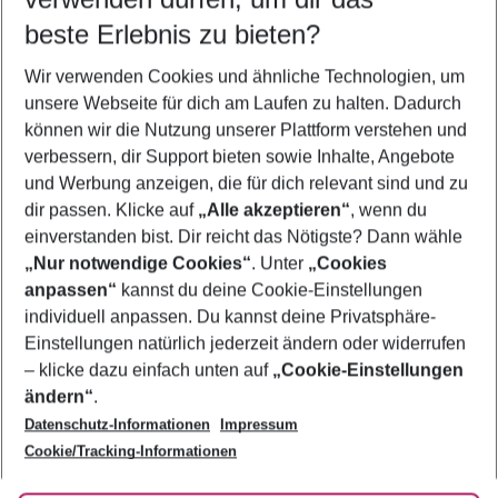
10.08.26
–
08.08.27
5-8 Nächte
beste Erlebnis zu bieten?
Wer wird verreisen
Wir verwenden Cookies und ähnliche Technologien, um
2 Erwachsene
Keine Kinder
unsere Webseite für dich am Laufen zu halten. Dadurch
können wir die Nutzung unserer Plattform verstehen und
Mehr Filter anzeigen
verbessern, dir Support bieten sowie Inhalte, Angebote
und Werbung anzeigen, die für dich relevant sind und zu
dir passen. Klicke auf
„Alle akzeptieren“
, wenn du
einverstanden bist. Dir reicht das Nötigste? Dann wähle
„Nur notwendige Cookies“
. Unter
„Cookies
anpassen“
kannst du deine Cookie-Einstellungen
Footer
Footer navigation
individuell anpassen. Du kannst deine Privatsphäre-
Über uns
Einstellungen natürlich jederzeit ändern oder widerrufen
AGB
– klicke dazu einfach unten auf
„Cookie-Einstellungen
Service & Hilfe
Bestpreisgarantie
ändern“
.
Datenschutz-Informationen
Impressum
Agenturbetreuung
Cookie-Einstellungen ändern
Folge uns
Barrierefreies Reisen
Cookie/Tracking-Informationen
Cookie-Richtlinie
Check-in
Datenschutz