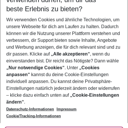
09.08.26
–
07.08.27
5-8 Nächte
beste Erlebnis zu bieten?
Wer wird verreisen
Wir verwenden Cookies und ähnliche Technologien, um
2 Erwachsene
Keine Kinder
unsere Webseite für dich am Laufen zu halten. Dadurch
können wir die Nutzung unserer Plattform verstehen und
Mehr Filter anzeigen
verbessern, dir Support bieten sowie Inhalte, Angebote
und Werbung anzeigen, die für dich relevant sind und zu
dir passen. Klicke auf
„Alle akzeptieren“
, wenn du
einverstanden bist. Dir reicht das Nötigste? Dann wähle
„Nur notwendige Cookies“
. Unter
„Cookies
anpassen“
kannst du deine Cookie-Einstellungen
Footer
Footer navigation
individuell anpassen. Du kannst deine Privatsphäre-
Über uns
Einstellungen natürlich jederzeit ändern oder widerrufen
AGB
– klicke dazu einfach unten auf
„Cookie-Einstellungen
Service & Hilfe
Bestpreisgarantie
ändern“
.
Datenschutz-Informationen
Impressum
Agenturbetreuung
Cookie-Einstellungen ändern
Folge uns
Barrierefreies Reisen
Cookie/Tracking-Informationen
Cookie-Richtlinie
Check-in
Datenschutz