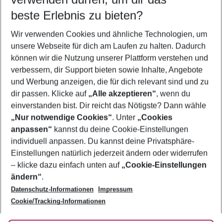
10.08.26
–
08.08.27
5-8 Nächte
beste Erlebnis zu bieten?
Wer wird verreisen
Wir verwenden Cookies und ähnliche Technologien, um
2 Erwachsene
Keine Kinder
unsere Webseite für dich am Laufen zu halten. Dadurch
können wir die Nutzung unserer Plattform verstehen und
Mehr Filter anzeigen
verbessern, dir Support bieten sowie Inhalte, Angebote
und Werbung anzeigen, die für dich relevant sind und zu
dir passen. Klicke auf
„Alle akzeptieren“
, wenn du
einverstanden bist. Dir reicht das Nötigste? Dann wähle
„Nur notwendige Cookies“
. Unter
„Cookies
anpassen“
kannst du deine Cookie-Einstellungen
Footer
Footer navigation
individuell anpassen. Du kannst deine Privatsphäre-
Über uns
Einstellungen natürlich jederzeit ändern oder widerrufen
AGB
– klicke dazu einfach unten auf
„Cookie-Einstellungen
Service & Hilfe
Bestpreisgarantie
ändern“
.
Datenschutz-Informationen
Impressum
Agenturbetreuung
Cookie-Einstellungen ändern
Folge uns
Barrierefreies Reisen
Cookie/Tracking-Informationen
Cookie-Richtlinie
Check-in
Datenschutz