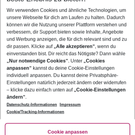
Wer wird verreisen
Wir verwenden Cookies und ähnliche Technologien, um
2 Erwachsene
Keine Kinder
unsere Webseite für dich am Laufen zu halten. Dadurch
können wir die Nutzung unserer Plattform verstehen und
Mehr Filter anzeigen
verbessern, dir Support bieten sowie Inhalte, Angebote
und Werbung anzeigen, die für dich relevant sind und zu
dir passen. Klicke auf
„Alle akzeptieren“
, wenn du
einverstanden bist. Dir reicht das Nötigste? Dann wähle
„Nur notwendige Cookies“
. Unter
„Cookies
anpassen“
kannst du deine Cookie-Einstellungen
Footer
Footer navigation
individuell anpassen. Du kannst deine Privatsphäre-
Über uns
Einstellungen natürlich jederzeit ändern oder widerrufen
AGB
– klicke dazu einfach unten auf
„Cookie-Einstellungen
Service & Hilfe
Bestpreisgarantie
ändern“
.
Datenschutz-Informationen
Impressum
Agenturbetreuung
Cookie-Einstellungen ändern
Folge uns
Barrierefreies Reisen
Cookie/Tracking-Informationen
Cookie-Richtlinie
Check-in
Datenschutz
FAQ
Fakten
Cookie anpassen
HanseMerkur Reiseversicherung
Flexibel buchen