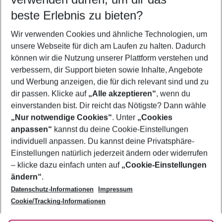
09.08.26
–
07.08.27
5-8 Nächte
beste Erlebnis zu bieten?
Wer wird verreisen
Wir verwenden Cookies und ähnliche Technologien, um
2 Erwachsene
Keine Kinder
unsere Webseite für dich am Laufen zu halten. Dadurch
können wir die Nutzung unserer Plattform verstehen und
Mehr Filter anzeigen
verbessern, dir Support bieten sowie Inhalte, Angebote
und Werbung anzeigen, die für dich relevant sind und zu
dir passen. Klicke auf
„Alle akzeptieren“
, wenn du
einverstanden bist. Dir reicht das Nötigste? Dann wähle
„Nur notwendige Cookies“
. Unter
„Cookies
anpassen“
kannst du deine Cookie-Einstellungen
Footer
Footer navigation
individuell anpassen. Du kannst deine Privatsphäre-
Über uns
Einstellungen natürlich jederzeit ändern oder widerrufen
AGB
– klicke dazu einfach unten auf
„Cookie-Einstellungen
Service & Hilfe
Bestpreisgarantie
ändern“
.
Datenschutz-Informationen
Impressum
Agenturbetreuung
Cookie-Einstellungen ändern
Folge uns
Barrierefreies Reisen
Cookie/Tracking-Informationen
Cookie-Richtlinie
Check-in
Datenschutz