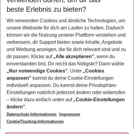
08.08.26
–
06.08.27
5-8 Nächte
beste Erlebnis zu bieten?
Wer wird verreisen
Wir verwenden Cookies und ähnliche Technologien, um
2 Erwachsene
Keine Kinder
unsere Webseite für dich am Laufen zu halten. Dadurch
können wir die Nutzung unserer Plattform verstehen und
Mehr Filter anzeigen
verbessern, dir Support bieten sowie Inhalte, Angebote
und Werbung anzeigen, die für dich relevant sind und zu
dir passen. Klicke auf
„Alle akzeptieren“
, wenn du
einverstanden bist. Dir reicht das Nötigste? Dann wähle
„Nur notwendige Cookies“
. Unter
„Cookies
anpassen“
kannst du deine Cookie-Einstellungen
Footer
Footer navigation
individuell anpassen. Du kannst deine Privatsphäre-
Über uns
Einstellungen natürlich jederzeit ändern oder widerrufen
AGB
– klicke dazu einfach unten auf
„Cookie-Einstellungen
Service & Hilfe
Bestpreisgarantie
ändern“
.
Datenschutz-Informationen
Impressum
Agenturbetreuung
Cookie-Einstellungen ändern
Folge uns
Barrierefreies Reisen
Cookie/Tracking-Informationen
Cookie-Richtlinie
Check-in
Datenschutz