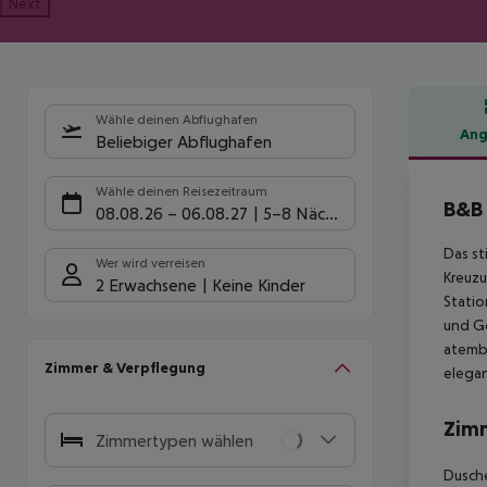
Next
Wähle deinen Abflughafen
Ang
Beliebiger Abflughafen
Hote
Wähle deinen Reisezeitraum
B&B 
08.08.26
–
06.08.27
5-8 Nächte
Das st
Wer wird verreisen
Kreuzu
2 Erwachsene
Keine Kinder
Statio
und Ge
atembe
Zimmer & Verpflegung
elegan
Zim
Zimmertypen wählen
Dusch