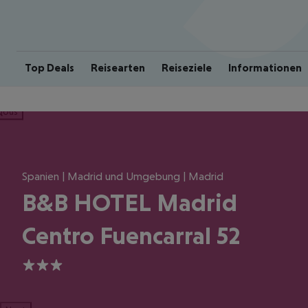
Top Deals
Reisearten
Reiseziele
Informationen
ious
Spanien | Madrid und Umgebung | Madrid
B&B HOTEL Madrid
Centro Fuencarral 52
3