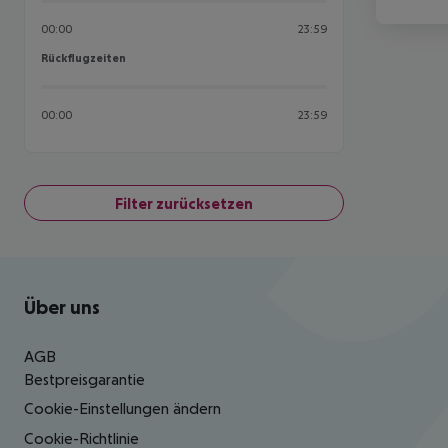
00:00
23:59
Rückflugzeiten
Rückflugzeiten
00:00
23:59
Filter zurücksetzen
Footer
Footer navigation
Über uns
AGB
Bestpreisgarantie
Cookie-Einstellungen ändern
Cookie-Richtlinie