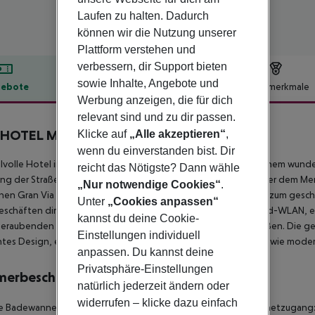
Laufen zu halten. Dadurch
können wir die Nutzung unserer
Plattform verstehen und
verbessern, dir Support bieten
sowie Inhalte, Angebote und
ebote
Hotelbeschreibung
Hotelmerkmale
Werbung anzeigen, die für dich
lbeschreibung
relevant sind und zu dir passen.
HOTEL Madrid Centro Fuencarral 52
Klicke auf
„Alle akzeptieren“
,
3
wenn du einverstanden bist. Dir
ilvolle Hotel im pulsierenden Viertel Chueca befindet sich in einem wu
reicht das Nötigste? Dann wähle
ng der Straßen Fuencarral und Hernán Cortés, direkt gegenüber dem Mer
„Nur notwendige Cookies“
.
nen Gran Via und Tribunal und bietet einen einfachen Zugang zum gesch
Unter
„Cookies anpassen“
schäften direkt vor der Haustür. Die Gäste können Highspeed-WLAN, e
kannst du deine Cookie-
raubenden Blick auf die Stadt sowie eine Kaffee-Ecke genießen. Die ge
Einstellungen individuell
tes Design, eine harmonische Mischung aus Licht und Farbe sowie mod
anpassen. Du kannst deine
Privatsphäre-Einstellungen
merbeschreibung
natürlich jederzeit ändern oder
widerrufen – klicke dazu einfach
e
Badewanne
Haartrockner
Direktwahltelefon
Fernseher
Internetzugang: