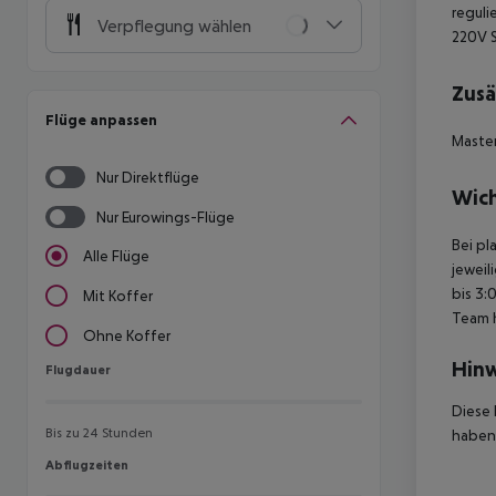
reguli
Verpflegung wählen
220V 
Zusä
Flüge anpassen
Master
Nur Direktflüge
Wich
Nur Eurowings-Flüge
Bei pl
Alle Flüge
jeweil
bis 3:
Mit Koffer
Team 
Ohne Koffer
Hinw
Flugdauer
Flugdauer
Diese 
Bis zu 24 Stunden
haben,
Abflugzeiten
Abflugzeiten