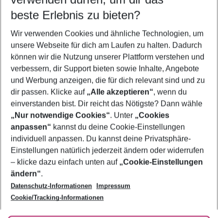
08.08.26
–
06.08.27
5-8 Nächte
beste Erlebnis zu bieten?
Wer wird verreisen
Wir verwenden Cookies und ähnliche Technologien, um
2 Erwachsene
Keine Kinder
unsere Webseite für dich am Laufen zu halten. Dadurch
können wir die Nutzung unserer Plattform verstehen und
Mehr Filter anzeigen
verbessern, dir Support bieten sowie Inhalte, Angebote
und Werbung anzeigen, die für dich relevant sind und zu
dir passen. Klicke auf
„Alle akzeptieren“
, wenn du
einverstanden bist. Dir reicht das Nötigste? Dann wähle
„Nur notwendige Cookies“
. Unter
„Cookies
anpassen“
kannst du deine Cookie-Einstellungen
Footer
Footer navigation
individuell anpassen. Du kannst deine Privatsphäre-
Über uns
Einstellungen natürlich jederzeit ändern oder widerrufen
AGB
– klicke dazu einfach unten auf
„Cookie-Einstellungen
Service & Hilfe
Bestpreisgarantie
ändern“
.
Datenschutz-Informationen
Impressum
Agenturbetreuung
Cookie-Einstellungen ändern
Folge uns
Barrierefreies Reisen
Cookie/Tracking-Informationen
Cookie-Richtlinie
Check-in
Datenschutz