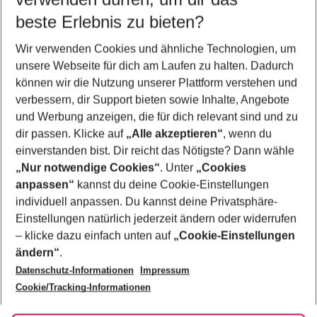
09.08.26
–
07.08.27
5-8 Nächte
beste Erlebnis zu bieten?
Wer wird verreisen
Wir verwenden Cookies und ähnliche Technologien, um
2 Erwachsene
Keine Kinder
unsere Webseite für dich am Laufen zu halten. Dadurch
können wir die Nutzung unserer Plattform verstehen und
Mehr Filter anzeigen
verbessern, dir Support bieten sowie Inhalte, Angebote
und Werbung anzeigen, die für dich relevant sind und zu
dir passen. Klicke auf
„Alle akzeptieren“
, wenn du
einverstanden bist. Dir reicht das Nötigste? Dann wähle
„Nur notwendige Cookies“
. Unter
„Cookies
anpassen“
kannst du deine Cookie-Einstellungen
Footer
Footer navigation
individuell anpassen. Du kannst deine Privatsphäre-
Über uns
Einstellungen natürlich jederzeit ändern oder widerrufen
AGB
– klicke dazu einfach unten auf
„Cookie-Einstellungen
Service & Hilfe
Bestpreisgarantie
ändern“
.
Datenschutz-Informationen
Impressum
Agenturbetreuung
Cookie-Einstellungen ändern
Folge uns
Barrierefreies Reisen
Cookie/Tracking-Informationen
Cookie-Richtlinie
Check-in
Datenschutz