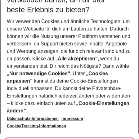
11.08.26
–
09.08.27
5-8 Nächte
beste Erlebnis zu bieten?
Wer wird verreisen
Wir verwenden Cookies und ähnliche Technologien, um
2 Erwachsene
Keine Kinder
unsere Webseite für dich am Laufen zu halten. Dadurch
können wir die Nutzung unserer Plattform verstehen und
Mehr Filter anzeigen
verbessern, dir Support bieten sowie Inhalte, Angebote
und Werbung anzeigen, die für dich relevant sind und zu
dir passen. Klicke auf
„Alle akzeptieren“
, wenn du
einverstanden bist. Dir reicht das Nötigste? Dann wähle
„Nur notwendige Cookies“
. Unter
„Cookies
anpassen“
kannst du deine Cookie-Einstellungen
Footer
Footer navigation
individuell anpassen. Du kannst deine Privatsphäre-
Über uns
Einstellungen natürlich jederzeit ändern oder widerrufen
AGB
– klicke dazu einfach unten auf
„Cookie-Einstellungen
Service & Hilfe
Bestpreisgarantie
ändern“
.
Datenschutz-Informationen
Impressum
Agenturbetreuung
Cookie-Einstellungen ändern
Folge uns
Barrierefreies Reisen
Cookie/Tracking-Informationen
Cookie-Richtlinie
Check-in
Datenschutz