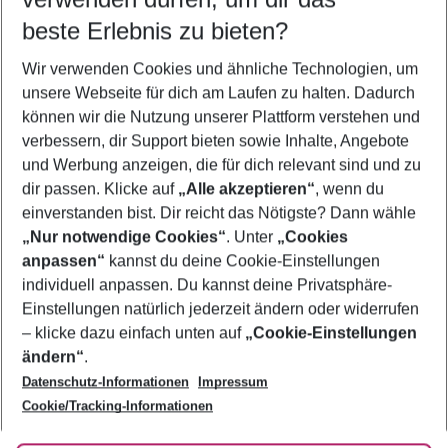
11.08.26
–
09.08.27
5-8 Nächte
beste Erlebnis zu bieten?
Wer wird verreisen
Wir verwenden Cookies und ähnliche Technologien, um
2 Erwachsene
Keine Kinder
unsere Webseite für dich am Laufen zu halten. Dadurch
können wir die Nutzung unserer Plattform verstehen und
Mehr Filter anzeigen
verbessern, dir Support bieten sowie Inhalte, Angebote
und Werbung anzeigen, die für dich relevant sind und zu
dir passen. Klicke auf
„Alle akzeptieren“
, wenn du
einverstanden bist. Dir reicht das Nötigste? Dann wähle
„Nur notwendige Cookies“
. Unter
„Cookies
anpassen“
kannst du deine Cookie-Einstellungen
Footer
Footer navigation
individuell anpassen. Du kannst deine Privatsphäre-
Über uns
Einstellungen natürlich jederzeit ändern oder widerrufen
AGB
– klicke dazu einfach unten auf
„Cookie-Einstellungen
Service & Hilfe
Bestpreisgarantie
ändern“
.
Datenschutz-Informationen
Impressum
Agenturbetreuung
Cookie-Einstellungen ändern
Folge uns
Barrierefreies Reisen
Cookie/Tracking-Informationen
Cookie-Richtlinie
Check-in
Datenschutz