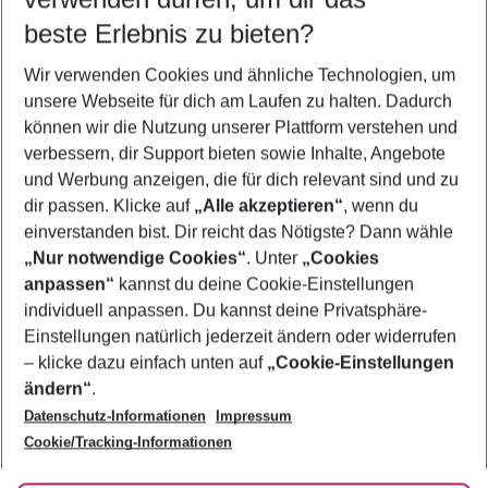
09.08.26
–
07.08.27
5-8 Nächte
beste Erlebnis zu bieten?
Wer wird verreisen
Wir verwenden Cookies und ähnliche Technologien, um
2 Erwachsene
Keine Kinder
unsere Webseite für dich am Laufen zu halten. Dadurch
können wir die Nutzung unserer Plattform verstehen und
Mehr Filter anzeigen
verbessern, dir Support bieten sowie Inhalte, Angebote
und Werbung anzeigen, die für dich relevant sind und zu
dir passen. Klicke auf
„Alle akzeptieren“
, wenn du
einverstanden bist. Dir reicht das Nötigste? Dann wähle
„Nur notwendige Cookies“
. Unter
„Cookies
anpassen“
kannst du deine Cookie-Einstellungen
Footer
Footer navigation
individuell anpassen. Du kannst deine Privatsphäre-
Über uns
Einstellungen natürlich jederzeit ändern oder widerrufen
AGB
– klicke dazu einfach unten auf
„Cookie-Einstellungen
Service & Hilfe
Bestpreisgarantie
ändern“
.
Datenschutz-Informationen
Impressum
Agenturbetreuung
Cookie-Einstellungen ändern
Folge uns
Barrierefreies Reisen
Cookie/Tracking-Informationen
Cookie-Richtlinie
Check-in
Datenschutz