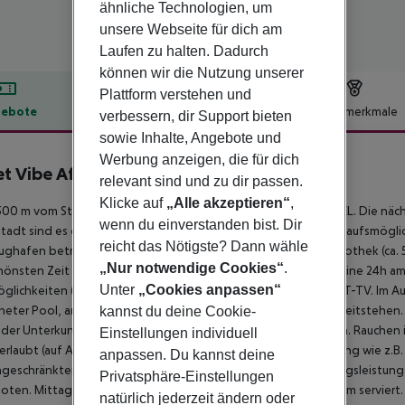
ähnliche Technologien, um
unsere Webseite für dich am
Laufen zu halten. Dadurch
können wir die Nutzung unserer
Plattform verstehen und
ebote
Hotelbeschreibung
Hotelmerkmale
verbessern, dir Support bieten
sowie Inhalte, Angebote und
lbeschreibung
Werbung anzeigen, die für dich
et Vibe Affiliated by FERGUS
relevant sind und zu dir passen.
4
Klicke auf
„Alle akzeptieren“
,
00 m vom Strand entfernt liegt das Hotel BPM LLORET HOTEL. Die nächst
wenn du einverstanden bist. Dir
tadt sind es ca. 1,5 km. Zu einem Supermarkt und weiteren Einkaufsmöglic
reicht das Nötigste? Dann wähle
ughafen beträgt ca. 35 km. In der Umgebung sorgen eine Diskothek (ca. 50
„Nur notwendige Cookies“
.
hönsten Zeit des Jahres. Das klimatisierte Hotel verfügt über eine 24h 
Unter
„Cookies anpassen“
glichkeiten (geg. Gebühr) sowie über eine TV-Lounge mit SAT-TV. Im Au
eter Pool, an dem Liegestühle und Sonnenschirme für Sie bereitstehen.
kannst du deine Cookie-
der Unterkunft können sich vom Hotelpersonal wecken lassen. Rauchen i
Einstellungen individuell
erlaubt (auf Anfrage). Aufgrund seiner barrierefreien Ausstattung wie z.B
anpassen. Du kannst deine
ngeschränkter Mobilität geeignet.
Verpflegung Als Verpflegungsleistung b
Privatsphäre-Einstellungen
ten. Mittag- und Abendessen werden ebenfalls in Buffetform serviert.
natürlich jederzeit ändern oder