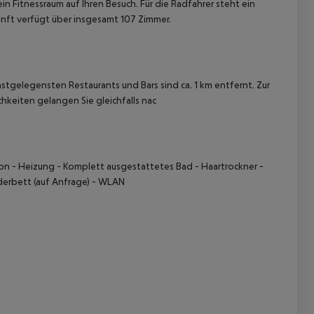
in Fitnessraum auf Ihren Besuch. Für die Radfahrer steht ein
nft verfügt über insgesamt 107 Zimmer.
gelegensten Restaurants und Bars sind ca. 1 km entfernt. Zur
hkeiten gelangen Sie gleichfalls nac
 akzeptieren
kon - Heizung - Komplett ausgestattetes Bad - Haartrockner -
nderbett (auf Anfrage) - WLAN