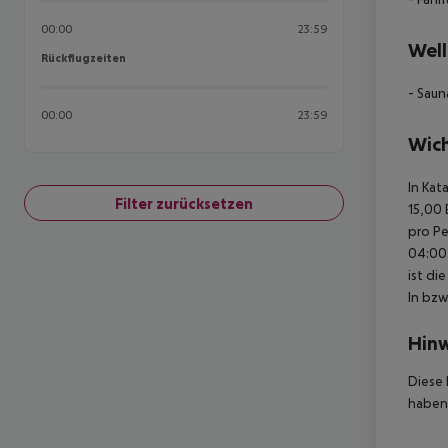
00:00
23:59
Well
Rückflugzeiten
Rückflugzeiten
- Saun
00:00
23:59
Wich
In Kat
Filter zurücksetzen
15,00 
pro Pe
04:00 
ist di
In bzw
Hinw
Diese 
haben,