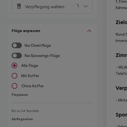
1,3 km
Verpflegung wählen
Fahrra
Ziel
Flüge anpassen
Rund 5
Innens
Nur Direktflüge
Zim
Nur Eurowings-Flüge
Alle Flüge
- WLAN
Telefo
Mit Koffer
Ohne Koffer
Ver
Flugdauer
Flugdauer
- Mitt
Bis zu 24 Stunden
Spor
Abflugzeiten
Abflugzeiten
- Fahr