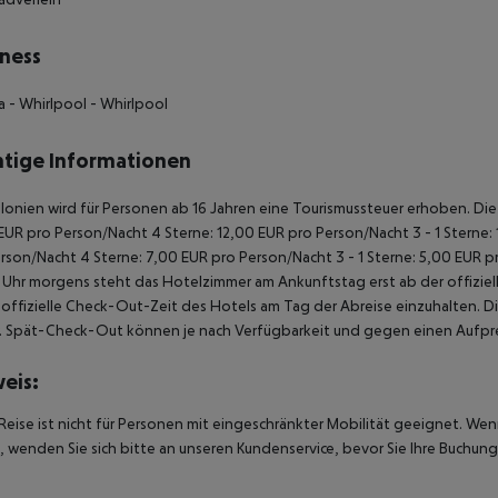
ness
a
- Whirlpool
- Whirlpool
tige Informationen
alonien wird für Personen ab 16 Jahren eine Tourismussteuer erhoben. Die Z
EUR pro Person/Nacht 4 Sterne: 12,00 EUR pro Person/Nacht 3 - 1 Sterne:
rson/Nacht 4 Sterne: 7,00 EUR pro Person/Nacht 3 - 1 Sterne: 5,00 EUR 
Uhr morgens steht das Hotelzimmer am Ankunftstag erst ab der offiziel
e offizielle Check-Out-Zeit des Hotels am Tag der Abreise einzuhalten. D
. Spät-Check-Out können je nach Verfügbarkeit und gegen einen Aufpre
eis:
Reise ist nicht für Personen mit eingeschränkter Mobilität geeignet. We
 wenden Sie sich bitte an unseren Kundenservice, bevor Sie Ihre Buchung