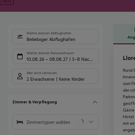
Next
Wähle deinen Abflughafen
Ang
Beliebiger Abflughafen
Hote
Wähle deinen Reisezeitraum
Llor
10.08.26
–
08.08.27
5-8 Nächte
Rund 5
Wer wird verreisen
Innens
2 Erwachsene
Keine Kinder
zum Fl
der sc
Parkmö
Zimmer & Verpflegung
geöffn
Gäste 
Hotel 
Zimmertypen wählen
mit ei
angebo