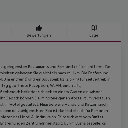
Bewertungen
Lage
gelegensten Restaurants und Bars sind ca. 1 km entfernt. Zur
hkeiten gelangen Sie gleichfalls nach ca. 1 km. Die Entfernung
0 m entfernt) und ein Aquapark (ca. 2,5 km) für Zeitvertreib in
am Tag geöffnete Rezeption, WLAN, einen Lift,
ßenbereich befindet sich neben einem Garten ein saisonal
 Ihr Gepäck können Sie im hoteleigenen Abstellraum verstauen.
st im Hotel gestattet. Haustiere wie Hunde und Katzen sind im
. einem rollstuhlgerechten Bad ist das Hotel auch für Personen
ietet das Hotel All Inclusive an. Frühstück wird vom Buffet
Entfernungen Zentrum/Innenstadt: 1,5 km Bushaltestelle: ca.