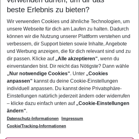
09.08.26
–
07.08.27
5-8 Nächte
beste Erlebnis zu bieten?
Wer wird verreisen
Wir verwenden Cookies und ähnliche Technologien, um
2 Erwachsene
Keine Kinder
unsere Webseite für dich am Laufen zu halten. Dadurch
können wir die Nutzung unserer Plattform verstehen und
Mehr Filter anzeigen
verbessern, dir Support bieten sowie Inhalte, Angebote
und Werbung anzeigen, die für dich relevant sind und zu
dir passen. Klicke auf
„Alle akzeptieren“
, wenn du
einverstanden bist. Dir reicht das Nötigste? Dann wähle
„Nur notwendige Cookies“
. Unter
„Cookies
anpassen“
kannst du deine Cookie-Einstellungen
Footer
Footer navigation
individuell anpassen. Du kannst deine Privatsphäre-
Über uns
Einstellungen natürlich jederzeit ändern oder widerrufen
AGB
– klicke dazu einfach unten auf
„Cookie-Einstellungen
Service & Hilfe
Bestpreisgarantie
ändern“
.
Datenschutz-Informationen
Impressum
Agenturbetreuung
Cookie-Einstellungen ändern
Folge uns
Barrierefreies Reisen
Cookie/Tracking-Informationen
Cookie-Richtlinie
Check-in
Datenschutz