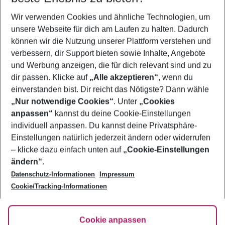
Wer wird verreisen
Wir verwenden Cookies und ähnliche Technologien, um
2 Erwachsene
Keine Kinder
unsere Webseite für dich am Laufen zu halten. Dadurch
können wir die Nutzung unserer Plattform verstehen und
Mehr Filter anzeigen
verbessern, dir Support bieten sowie Inhalte, Angebote
und Werbung anzeigen, die für dich relevant sind und zu
dir passen. Klicke auf
„Alle akzeptieren“
, wenn du
einverstanden bist. Dir reicht das Nötigste? Dann wähle
„Nur notwendige Cookies“
. Unter
„Cookies
anpassen“
kannst du deine Cookie-Einstellungen
Footer
Footer navigation
individuell anpassen. Du kannst deine Privatsphäre-
Über uns
Einstellungen natürlich jederzeit ändern oder widerrufen
AGB
– klicke dazu einfach unten auf
„Cookie-Einstellungen
Service & Hilfe
Bestpreisgarantie
ändern“
.
Datenschutz-Informationen
Impressum
Agenturbetreuung
Cookie-Einstellungen ändern
Folge uns
Barrierefreies Reisen
Cookie/Tracking-Informationen
Cookie-Richtlinie
Check-in
Datenschutz
FAQ
Fakten
Cookie anpassen
HanseMerkur Reiseversicherung
Flexibel buchen