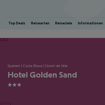
Top Deals
Reisearten
Reiseziele
Informationen
ious
Spanien | Costa Brava | Lloret de Mar
Hotel Golden Sand
3