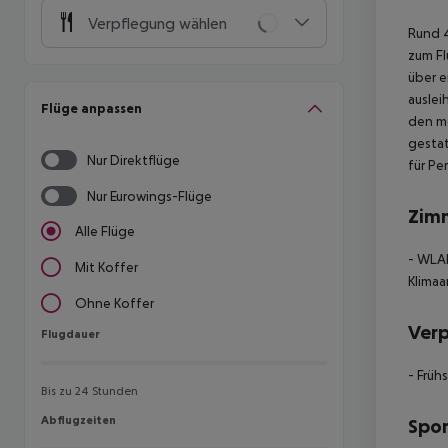
Verpflegung wählen
Rund 4
zum Fl
über e
auslei
Flüge anpassen
den me
gestat
Nur Direktflüge
für Pe
Nur Eurowings-Flüge
Zim
Alle Flüge
- WLA
Mit Koffer
Klimaa
Ohne Koffer
Ver
Flugdauer
Flugdauer
- Früh
Bis zu 24 Stunden
Abflugzeiten
Abflugzeiten
Spor