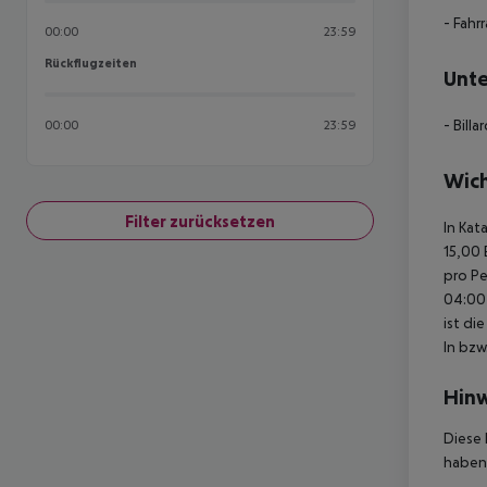
- Fahr
00:00
23:59
Rückflugzeiten
Rückflugzeiten
Unte
- Billa
00:00
23:59
Wich
Filter zurücksetzen
In Kat
15,00 
pro Pe
04:00 
ist di
In bzw
Hinw
Diese 
haben,