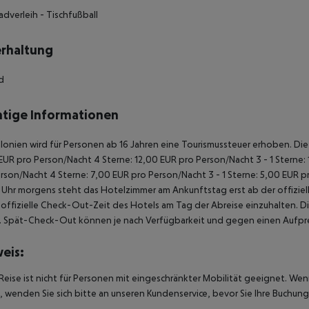
radverleih
- Tischfußball
rhaltung
rd
tige Informationen
alonien wird für Personen ab 16 Jahren eine Tourismussteuer erhoben. Die Z
EUR pro Person/Nacht 4 Sterne: 12,00 EUR pro Person/Nacht 3 - 1 Sterne:
rson/Nacht 4 Sterne: 7,00 EUR pro Person/Nacht 3 - 1 Sterne: 5,00 EUR 
Uhr morgens steht das Hotelzimmer am Ankunftstag erst ab der offiziel
e offizielle Check-Out-Zeit des Hotels am Tag der Abreise einzuhalten. D
. Spät-Check-Out können je nach Verfügbarkeit und gegen einen Aufpre
eis:
Reise ist nicht für Personen mit eingeschränkter Mobilität geeignet. We
 wenden Sie sich bitte an unseren Kundenservice, bevor Sie Ihre Buchung