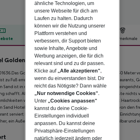
ähnliche Technologien, um
unsere Webseite für dich am
Laufen zu halten. Dadurch
können wir die Nutzung unserer
Plattform verstehen und
ebote
Hotelbeschreibung
Hotelmerkmale
verbessern, dir Support bieten
sowie Inhalte, Angebote und
lbeschreibung
Werbung anzeigen, die für dich
l Golden Sand
relevant sind und zu dir passen.
3
Klicke auf
„Alle akzeptieren“
,
636.Das Golden Sand Hotel ist ein Drei-Sterne-Hotel, nur 350 Meter vo
wenn du einverstanden bist. Dir
ist zu Fuß erreichbar, die Besucher können zahlreiche Bars, Restaurants,
reicht das Nötigste? Dann wähle
 Sand ist in modernem Stil und mit hochwertigen Materialien eingerich
„Nur notwendige Cookies“
.
ng schafft. Alle Zimmer sind voll ausgestattet, so dass Ihre Gäste nichts 
lichkeiten wie Klimaanlage, Sat-TV, Safe und Badezimmer mit Haartrockn
Unter
„Cookies anpassen“
 Sand Hotels eignen sich für Gäste jeden Alters und werden von den fre
kannst du deine Cookie-
rant serviert köstliche Gerichte in Form eines Buffets. Weitere Einricht
Einstellungen individuell
her, ein Außenpool mit Terrasse, Internetzugang, eine Cocktailbar und
anpassen. Du kannst deine
Privatsphäre-Einstellungen
ort
natürlich jederzeit ändern oder