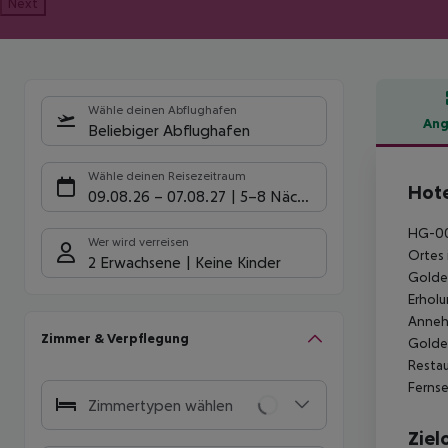
Next
Wähle deinen Abflughafen
Ang
Beliebiger Abflughafen
Hote
Wähle deinen Reisezeitraum
Hote
09.08.26
–
07.08.27
5-8 Nächte
HG-001
Wer wird verreisen
Ortes 
2 Erwachsene
Keine Kinder
Golden
Erholu
Annehm
Zimmer & Verpflegung
Golden
Restau
Fernse
Zimmertypen wählen
Ziel