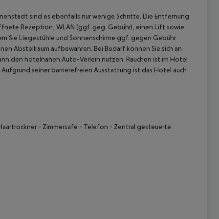
nstadt sind es ebenfalls nur wenige Schritte. Die Entfernung
ffnete Rezeption, WLAN (ggf. geg. Gebühr), einen Lift sowie
dem Sie Liegestühle und Sonnenschirme ggf. gegen Gebühr
enen Abstellraum aufbewahren. Bei Bedarf können Sie sich an
ann den hotelnahen Auto-Verleih nutzen. Rauchen ist im Hotel
Aufgrund seiner barrierefreien Ausstattung ist das Hotel auch
 akzeptieren
Haartrockner
- Zimmersafe
- Telefon
- Zentral gesteuerte