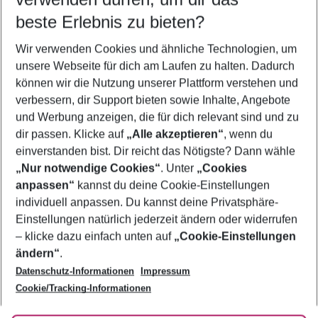
10.08.26
–
08.08.27
5-8 Nächte
beste Erlebnis zu bieten?
Wer wird verreisen
Wir verwenden Cookies und ähnliche Technologien, um
2 Erwachsene
Keine Kinder
unsere Webseite für dich am Laufen zu halten. Dadurch
können wir die Nutzung unserer Plattform verstehen und
Mehr Filter anzeigen
verbessern, dir Support bieten sowie Inhalte, Angebote
und Werbung anzeigen, die für dich relevant sind und zu
dir passen. Klicke auf
„Alle akzeptieren“
, wenn du
einverstanden bist. Dir reicht das Nötigste? Dann wähle
„Nur notwendige Cookies“
. Unter
„Cookies
anpassen“
kannst du deine Cookie-Einstellungen
Footer
Footer navigation
individuell anpassen. Du kannst deine Privatsphäre-
Über uns
Einstellungen natürlich jederzeit ändern oder widerrufen
AGB
– klicke dazu einfach unten auf
„Cookie-Einstellungen
Service & Hilfe
Bestpreisgarantie
ändern“
.
Datenschutz-Informationen
Impressum
Agenturbetreuung
Cookie-Einstellungen ändern
Folge uns
Barrierefreies Reisen
Cookie/Tracking-Informationen
Cookie-Richtlinie
Check-in
Datenschutz