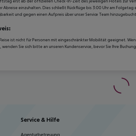
tstag erst ab der offiziellen Check-In-Zeit des jeweiligen Hotels zur Ve
r Abreise einzuhalten. Dies schließt Rückflüge bis 3:00 Uhr am Folgeta
barkeit und gegen einen Aufpreis über unser Service Team hinzugebuch
eis:
Reise ist nicht für Personen mit eingeschränkter Mobilität geeignet. We
 wenden Sie sich bitte an unseren Kundenservice, bevor Sie Ihre Buchung
Service & Hilfe
Agenturbetreuung