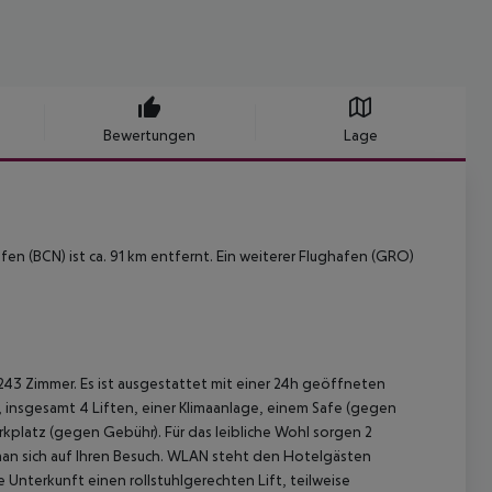
Bewertungen
Lage
en (BCN) ist ca. 91 km entfernt. Ein weiterer Flughafen (GRO)
243 Zimmer. Es ist ausgestattet mit einer 24h geöffneten
r, insgesamt 4 Liften, einer Klimaanlage, einem Safe (gegen
kplatz (gegen Gebühr). Für das leibliche Wohl sorgen 2
t man sich auf Ihren Besuch. WLAN steht den Hotelgästen
 Unterkunft einen rollstuhlgerechten Lift, teilweise