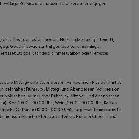
he-/Bügel-Service und medizinischer Service sind gegen
(kostenlos), gefliestem Boden, Heizung (zentral gesteuert),
(geg. Gebühr) sowie zentral gesteuerter Klimaanlage.
rrasse):
Doppel Standard Zimmer (Balkon oder Terrasse):
 akzeptieren
ck sowie Mittag- oder Abendessen. Halbpension Plus beinhaltet
n beinhaltet Frühstück, Mittag- und Abendessen. Vollpension
 Mahlzeiten. All Inclusive: Frühstück, Mittag- und Abendessen.
r), Bier (10:00 - 00:00 Uhr), Wein (10:00 - 00:00 Uhr), Kaffee
oholische Getränke (10:00 - 00:00 Uhr), ausgewählte importierte
illkommensdrink und kostenloses Internet. Früherer Check In und