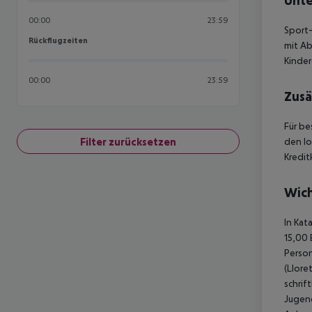
Unte
00:00
23:59
Sport-
Rückflugzeiten
Rückflugzeiten
mit Ab
Kinder
00:00
23:59
Zusä
Für be
Filter zurücksetzen
den lo
Kredit
Wich
In Kat
15,00 
Person
(Llore
schrif
Jugend