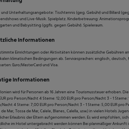
rhaltung
 und Unterhaltungsangebote: Tischtennis (geg. Gebühr) und Billard (ge
endshows und Live-Musik. Spielplatz. Kinderbetreuung: Animationsprogramm
garten und Babysitting (ggfls. gegen Gebühr). Spieleraum.
tzliche Informationen
stimmte Einrichtungen oder Aktivitäten können zusätzliche Gebühren anf
kalen klimatischen Bedingungen ab. Servicesprachen: englisch, deutsch, fr
karten: Euro/MasterCard und Visa.
tige Informationen
alonien wird für Personen ab 16 Jahren eine Tourismussteuer erhoben. Die Z
EUR pro Person/Nacht 4 Sterne: 12,00 EUR pro Person/Nacht 3 - 1 Sterne:
/Nacht 4 Sterne: 7,00 EUR pro Person/Nacht 3 - 1 Sterne: 5,00 EUR pro P
t de Mar, Tossa de Mar, Calele, Blanes, Calella, usw.) in vielen Hotels Ju
tlicher Erlaubnis der Eltern aufgenommen werden. Es wird empfohlen, si
liche im Hotel untergebracht werden können Bei planmäßiger Ankunft 