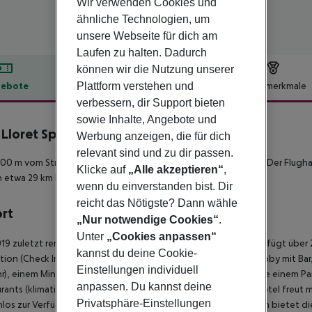
Wir verwenden Cookies und
ähnliche Technologien, um
unsere Webseite für dich am
Laufen zu halten. Dadurch
können wir die Nutzung unserer
Plattform verstehen und
ebote
Hotelbeschreibung
Hotelmerkmale
verbessern, dir Support bieten
lbeschreibung
sowie Inhalte, Angebote und
 Lloret Splash
Werbung anzeigen, die für dich
4
relevant sind und zu dir passen.
00 m vom Strand entfernt liegt das Hotel Best LLoret Splash. Der Flughaf
Klicke auf
„Alle akzeptieren“
,
in etwa 29 km Entfernung.
wenn du einverstanden bist. Dir
reicht das Nötigste? Dann wähle
ort
„Nur notwendige Cookies“
.
Unter
„Cookies anpassen“
19 zuletzt renovierte, 3-geschossige 2. Reihe-Strandhotel verfügt über 
kannst du deine Cookie-
ion (Check In ab 13:00 Uhr, Check out bis 10:00 Uhr), einer Lobby mit Ba
Einstellungen individuell
), einem Minimarkt, diversen weiteren Shops, ein Casino sowie einem Par
anpassen. Du kannst deine
rants (klimatisiert) und eine Snackbar. In den beiden Bars im Hotel freu
Privatsphäre-Einstellungen
los zur Verfügung. Für Gäste mit körperlichen Einschränkungen bietet die