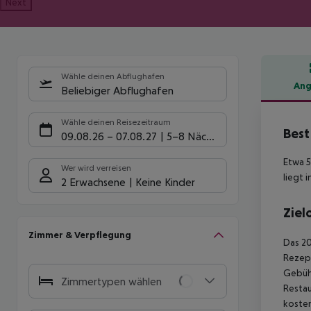
Next
Wähle deinen Abflughafen
Ang
Beliebiger Abflughafen
Hote
Wähle deinen Reisezeitraum
Best
09.08.26
–
07.08.27
5-8 Nächte
Etwa 5
Wer wird verreisen
liegt 
2 Erwachsene
Keine Kinder
Ziel
Zimmer & Verpflegung
Das 20
Rezept
Gebühr
Zimmertypen wählen
Restau
kosten