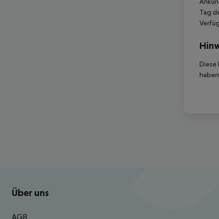
Ankunf
Tag de
Verfüg
Hinw
Diese 
haben,
Footer
Footer navigation
Über uns
AGB