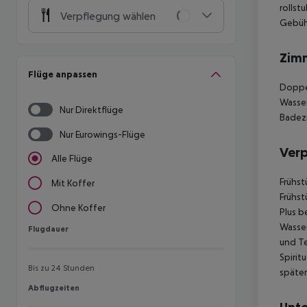
rollst
Verpflegung wählen
Gebüh
Zim
Flüge anpassen
Doppel
Wasser
Nur Direktflüge
Badezi
Nur Eurowings-Flüge
Ver
Alle Flüge
Frühst
Mit Koffer
Frühst
Ohne Koffer
Plus b
Wasser
Flugdauer
Flugdauer
und Te
Spirit
Bis zu 24 Stunden
später
Abflugzeiten
Abflugzeiten