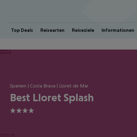
Top Deals
Reisearten
Reiseziele
Informationen
ious
Spanien | Costa Brava | Lloret de Mar
Best Lloret Splash
4