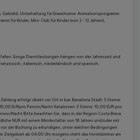
g. Gebühr). Unterhaltung für Erwachsene: Animationsprogramm
 für Kinder, Mini-Club für Kinder (von 2 - 12 Jahren),
allen. Einige Dienstleistungen hängen von der Jahreszeit und
anzösisch, italienisch, niederländisch und spanisch.
ahlung erfolgt direkt vor Ort in bar. Barcelona Stadt: 5 Sterne:
 10,00 EURpro Person/Nacht Katalonien: 5 Sterne: 10,00 EUR pro
erson/Nacht Bitte beachten Sie, dass in der Region Costa Brava
gendliche NUR mit einem Mindestalter von 18 Jahren und/oder mit
ch vor der Buchung zu erkundigen, unter welchen Bedingungen
im Zielgebiet ab 04:00 Uhr morgens steht das Hotelzimmer am