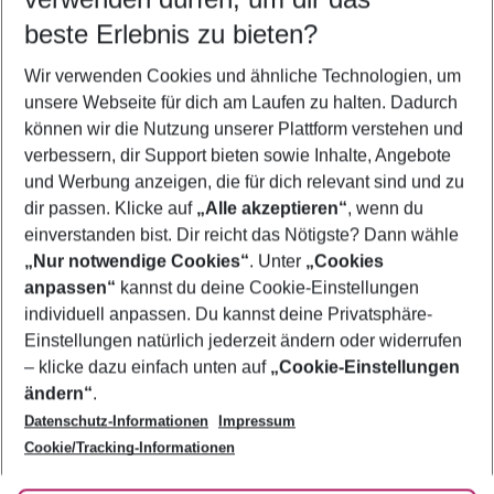
10.08.26
–
08.08.27
5-8 Nächte
beste Erlebnis zu bieten?
Wer wird verreisen
Wir verwenden Cookies und ähnliche Technologien, um
2 Erwachsene
Keine Kinder
unsere Webseite für dich am Laufen zu halten. Dadurch
können wir die Nutzung unserer Plattform verstehen und
Mehr Filter anzeigen
verbessern, dir Support bieten sowie Inhalte, Angebote
und Werbung anzeigen, die für dich relevant sind und zu
dir passen. Klicke auf
„Alle akzeptieren“
, wenn du
einverstanden bist. Dir reicht das Nötigste? Dann wähle
„Nur notwendige Cookies“
. Unter
„Cookies
anpassen“
kannst du deine Cookie-Einstellungen
Footer
Footer navigation
individuell anpassen. Du kannst deine Privatsphäre-
Über uns
Einstellungen natürlich jederzeit ändern oder widerrufen
AGB
– klicke dazu einfach unten auf
„Cookie-Einstellungen
Service & Hilfe
Bestpreisgarantie
ändern“
.
Datenschutz-Informationen
Impressum
Agenturbetreuung
Cookie-Einstellungen ändern
Folge uns
Barrierefreies Reisen
Cookie/Tracking-Informationen
Cookie-Richtlinie
Check-in
Datenschutz