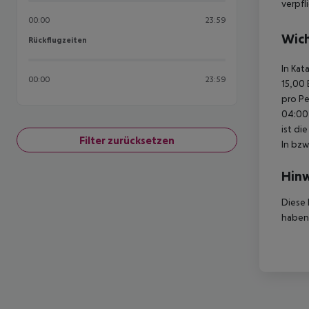
verpfl
00:00
23:59
Wich
Rückflugzeiten
Rückflugzeiten
In Kat
00:00
23:59
15,00 
pro Pe
04:00 
ist di
Filter zurücksetzen
In bzw
Hinw
Diese 
haben,