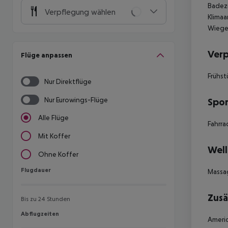
Badezi
Verpflegung wählen
Klimaa
Wiege 
Ver
Flüge anpassen
Frühst
Nur Direktflüge
Nur Eurowings-Flüge
Spor
Alle Flüge
Fahrra
Mit Koffer
Well
Ohne Koffer
Flugdauer
Flugdauer
Massa
Zusä
Bis zu 24 Stunden
Abflugzeiten
Abflugzeiten
Americ