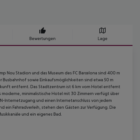
Bewertungen
Lage
 Camp Nou Stadion und das Museum des FC Barcelona sind 400 m
der Busbahnhof sowie Einkaufsmöglichkeiten sind etwa 50 m
kunft entfernt. Das Stadtzentrum ist 6 km vom Hotel entfernt
es moderne, minimalistische Hotel mit 30 Zimmern verfügt über
AN-Internetzugang und einen Internetanschluss von jedem
nd ein Fahrradverleih, stehen den Gästen zur Verfügung. Die
usikkanäle und ein eigenes Bad.