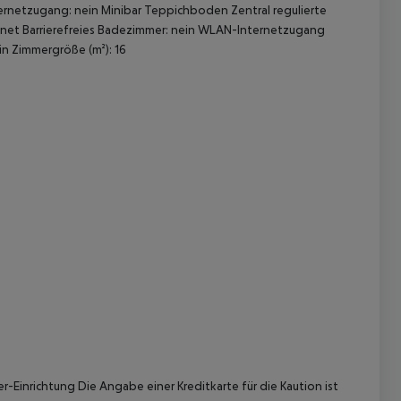
rnetzugang: nein Minibar Teppichboden Zentral regulierte
gnet Barrierefreies Badezimmer: nein WLAN-Internetzugang
in Zimmergröße (m²): 16
 akzeptieren
-Einrichtung Die Angabe einer Kreditkarte für die Kaution ist