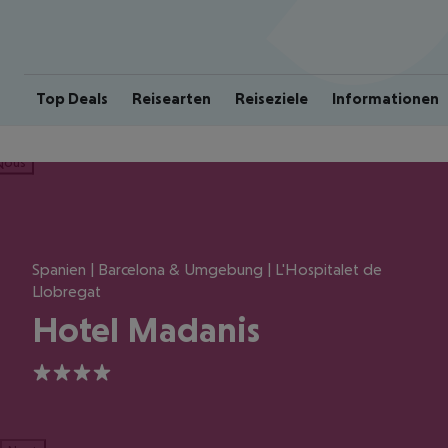
Top Deals
Reisearten
Reiseziele
Informationen
ious
Spanien | Barcelona & Umgebung | L'Hospitalet de
Llobregat
Hotel Madanis
4