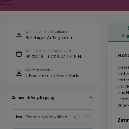
Next
Wähle deinen Abflughafen
Ang
Beliebiger Abflughafen
Hote
Wähle deinen Reisezeitraum
Hote
09.08.26
–
07.08.27
5-8 Nächte
Dieses
Wer wird verreisen
entfer
2 Erwachsene
Keine Kinder
entfer
und de
eine H
Zimmer & Verpflegung
Laptop
Unterk
Zimmertypen wählen
Zim