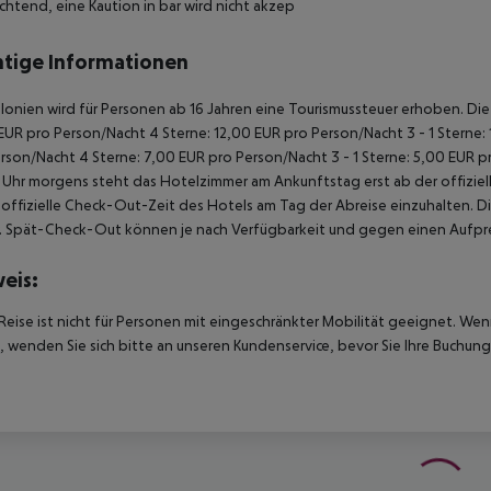
ichtend, eine Kaution in bar wird nicht akzep
tige Informationen
alonien wird für Personen ab 16 Jahren eine Tourismussteuer erhoben. Die Z
EUR pro Person/Nacht 4 Sterne: 12,00 EUR pro Person/Nacht 3 - 1 Sterne:
rson/Nacht 4 Sterne: 7,00 EUR pro Person/Nacht 3 - 1 Sterne: 5,00 EUR 
Uhr morgens steht das Hotelzimmer am Ankunftstag erst ab der offiziel
e offizielle Check-Out-Zeit des Hotels am Tag der Abreise einzuhalten. D
. Spät-Check-Out können je nach Verfügbarkeit und gegen einen Aufpre
eis:
Reise ist nicht für Personen mit eingeschränkter Mobilität geeignet. We
 wenden Sie sich bitte an unseren Kundenservice, bevor Sie Ihre Buchung