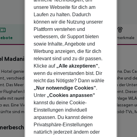
unsere Webseite für dich am
Laufen zu halten. Dadurch
können wir die Nutzung unserer
Plattform verstehen und
verbessern, dir Support bieten
ebote
Hotelbeschreibung
Hotelmerkmale
sowie Inhalte, Angebote und
lbeschreibung
Werbung anzeigen, die für dich
l Madanis
relevant sind und zu dir passen.
4
Klicke auf
„Alle akzeptieren“
,
 Hotel genießt eine strategische Lage im touristischen Barcelona. Das
wenn du einverstanden bist. Dir
nt, verschiedene Restaurants befinden sich in unmittelbarer Nähe und 
reicht das Nötigste? Dann wähle
nt. Das Meer und der Sandstrand sind etwa 5 km bzw. 7 km von der Unter
„Nur notwendige Cookies“
.
r Flughafen Barcelona El Prat De Llobregat ist etwa 9 km entfernt. Dies
Unter
„Cookies anpassen“
alle mit raumhohen Glasscheiben. Es bietet in der gesamten Anlage WL
kannst du deine Cookie-
 aus. Eine Vielzahl von Dienstleistungen, wie professionelle Massagen u
Einstellungen individuell
ünfte sind modern eingerichtet und verfügen über LCD-Flachbild-TVs, M
anpassen. Du kannst deine
Privatsphäre-Einstellungen
merbeschreibung
natürlich jederzeit ändern oder