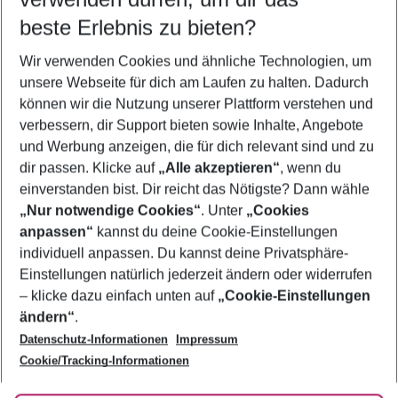
10.08.26
–
08.08.27
5-8 Nächte
beste Erlebnis zu bieten?
Wer wird verreisen
Wir verwenden Cookies und ähnliche Technologien, um
2 Erwachsene
Keine Kinder
unsere Webseite für dich am Laufen zu halten. Dadurch
können wir die Nutzung unserer Plattform verstehen und
Mehr Filter anzeigen
verbessern, dir Support bieten sowie Inhalte, Angebote
und Werbung anzeigen, die für dich relevant sind und zu
dir passen. Klicke auf
„Alle akzeptieren“
, wenn du
einverstanden bist. Dir reicht das Nötigste? Dann wähle
„Nur notwendige Cookies“
. Unter
„Cookies
anpassen“
kannst du deine Cookie-Einstellungen
Footer
Footer navigation
individuell anpassen. Du kannst deine Privatsphäre-
Über uns
Einstellungen natürlich jederzeit ändern oder widerrufen
AGB
– klicke dazu einfach unten auf
„Cookie-Einstellungen
Service & Hilfe
Bestpreisgarantie
ändern“
.
Datenschutz-Informationen
Impressum
Agenturbetreuung
Cookie-Einstellungen ändern
Folge uns
Barrierefreies Reisen
Cookie/Tracking-Informationen
Cookie-Richtlinie
Check-in
Datenschutz