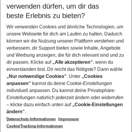
verwenden dürfen, um dir das
Wähle deinen Reisezeitraum
10.08.26
–
08.08.27
5-8 Nächte
beste Erlebnis zu bieten?
Wer wird verreisen
Wir verwenden Cookies und ähnliche Technologien, um
2 Erwachsene
Keine Kinder
unsere Webseite für dich am Laufen zu halten. Dadurch
können wir die Nutzung unserer Plattform verstehen und
Mehr Filter anzeigen
verbessern, dir Support bieten sowie Inhalte, Angebote
und Werbung anzeigen, die für dich relevant sind und zu
dir passen. Klicke auf
„Alle akzeptieren“
, wenn du
einverstanden bist. Dir reicht das Nötigste? Dann wähle
„Nur notwendige Cookies“
. Unter
„Cookies
anpassen“
kannst du deine Cookie-Einstellungen
Footer
Footer navigation
individuell anpassen. Du kannst deine Privatsphäre-
Über uns
Einstellungen natürlich jederzeit ändern oder widerrufen
AGB
– klicke dazu einfach unten auf
„Cookie-Einstellungen
Service & Hilfe
Bestpreisgarantie
ändern“
.
Datenschutz-Informationen
Impressum
Agenturbetreuung
Cookie-Einstellungen ändern
Folge uns
Barrierefreies Reisen
Cookie/Tracking-Informationen
Cookie-Richtlinie