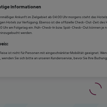
tige Informationen
anmäßiger Ankunft im Zielgebiet ab 04:00 Uhr morgens steht das Hotelz
igen Hotels zur Verfügung. Ebenso ist die offizielle Check-Out-Zeit des 
00 Uhr am Folgetag ein. Früh-Check-In bzw. Spät-Check-Out können je n
hinzugebucht werden.
eis:
Reise ist nicht für Personen mit eingeschränkter Mobilität geeignet. We
 wenden Sie sich bitte an unseren Kundenservice, bevor Sie Ihre Buchung