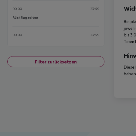
Wich
00:00
23:59
Rückflugzeiten
Rückflugzeiten
Bei pl
jeweil
bis 3:
00:00
23:59
Team 
Hinw
Filter zurücksetzen
Diese 
haben,