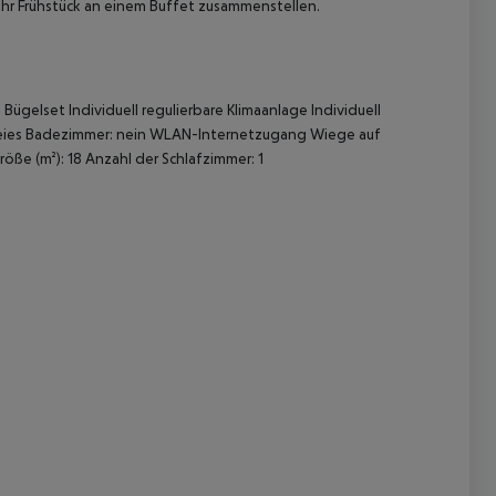
ihr Frühstück an einem Buffet zusammenstellen.
g
Bügelset
Individuell regulierbare Klimaanlage
Individuell
eies Badezimmer: nein
WLAN-Internetzugang
Wiege auf
öße (m²): 18
Anzahl der Schlafzimmer: 1
 akzeptieren