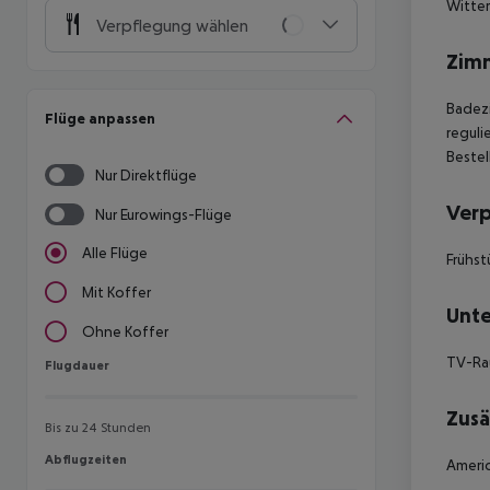
Witte
Verpflegung wählen
Zim
Badez
Flüge anpassen
reguli
Bestel
Nur Direktflüge
Ver
Nur Eurowings-Flüge
Alle Flüge
Frühst
Mit Koffer
Unte
Ohne Koffer
TV-R
Flugdauer
Flugdauer
Zusä
Bis zu 24 Stunden
Abflugzeiten
Abflugzeiten
Americ