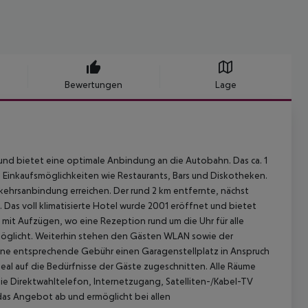
Bewertungen
Lage
k und bietet eine optimale Anbindung an die Autobahn. Das ca. 1
Einkaufsmöglichkeiten wie Restaurants, Bars und Diskotheken.
rkehrsanbindung erreichen. Der rund 2 km entfernte, nächst
.
Das voll klimatisierte Hotel wurde 2001 eröffnet und bietet
it Aufzügen, wo eine Rezeption rund um die Uhr für alle
möglicht. Weiterhin stehen den Gästen WLAN sowie der
ine entsprechende Gebühr einen Garagenstellplatz in Anspruch
eal auf die Bedürfnisse der Gäste zugeschnitten. Alle Räume
ie Direktwahltelefon, Internetzugang, Satelliten-/Kabel-TV
 das Angebot ab und ermöglicht bei allen