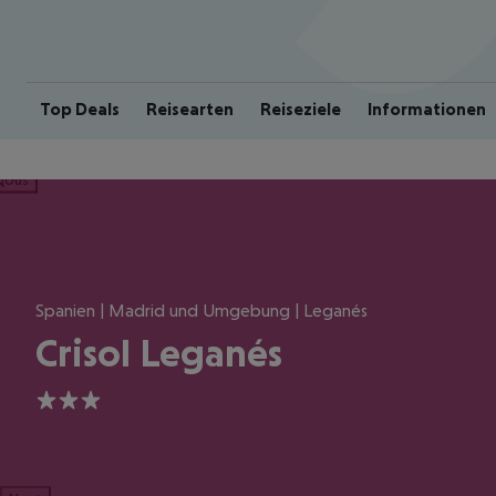
Top Deals
Reisearten
Reiseziele
Informationen
ious
Spanien | Madrid und Umgebung | Leganés
Crisol Leganés
3