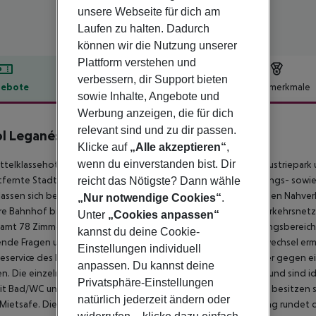
unsere Webseite für dich am
Laufen zu halten. Dadurch
können wir die Nutzung unserer
Plattform verstehen und
verbessern, dir Support bieten
ebote
Hotelbeschreibung
Hotelmerkmale
sowie Inhalte, Angebote und
lbeschreibung
Werbung anzeigen, die für dich
relevant sind und zu dir passen.
ol Leganés
Klicke auf
„Alle akzeptieren“
,
3
wenn du einverstanden bist. Dir
ttelklassehotel liegt direkt im Nuestra Señora de Butarque Industriepar
fernte Stadtzentrum von Léganes bietet allerhand Vergnügungs- sowie 
reicht das Nötigste? Dann wähle
lassen sich bequem mit der nur ca. 100 m entfernten öffentlichen Nahve
„Nur notwendige Cookies“
.
e Bahnhof bietet zudem eine gute Verbindung an das Fernverkehrsnetz
Unter
„Cookies anpassen“
amt 78 Zimmer. Seine Gäste begrüßt es im geräumigen Empfangsbereich m
kannst du deine Cookie-
ende Fragen und Wünsche der Gäste bereit steht sowie Geldwechsel er
Einstellungen individuell
service des Hauses zur Verfügung. Ferner können die Besucher gegen e
anpassen. Du kannst deine
n.
Die einzelnen Zimmer offerieren ein gepflegtes Ambiente und sind id
Privatsphäre-Einstellungen
it Bad/WC und eigenem Haartrockner ausgestattet. Weiterhin besitzen s
natürlich jederzeit ändern oder
Mietsafe. Die individuell regulierbare Klimaanlage sowie Heizung rundet