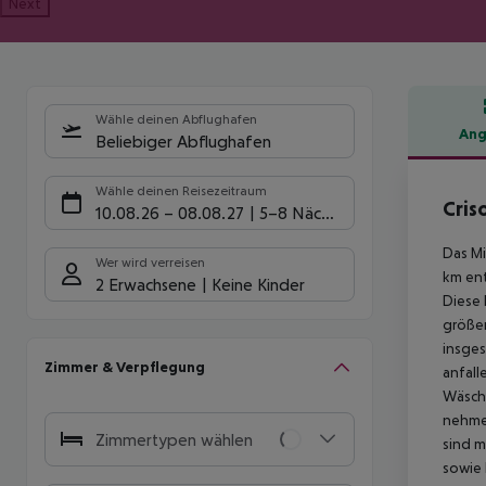
Next
Wähle deinen Abflughafen
Ang
Beliebiger Abflughafen
Hote
Wähle deinen Reisezeitraum
Cris
10.08.26
–
08.08.27
5-8 Nächte
Das Mi
Wer wird verreisen
km ent
2 Erwachsene
Keine Kinder
Diese 
größer
insges
Zimmer & Verpflegung
anfall
Wäsche
nehme
Zimmertypen wählen
sind m
sowie 