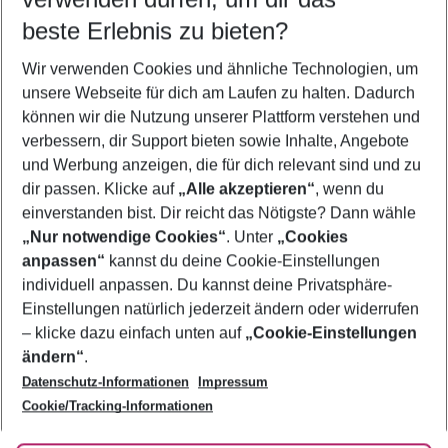
09.08.26
–
07.08.27
5-8 Nächte
beste Erlebnis zu bieten?
Wer wird verreisen
Wir verwenden Cookies und ähnliche Technologien, um
2 Erwachsene
Keine Kinder
unsere Webseite für dich am Laufen zu halten. Dadurch
können wir die Nutzung unserer Plattform verstehen und
Mehr Filter anzeigen
verbessern, dir Support bieten sowie Inhalte, Angebote
und Werbung anzeigen, die für dich relevant sind und zu
dir passen. Klicke auf
„Alle akzeptieren“
, wenn du
einverstanden bist. Dir reicht das Nötigste? Dann wähle
„Nur notwendige Cookies“
. Unter
„Cookies
anpassen“
kannst du deine Cookie-Einstellungen
Footer
Footer navigation
individuell anpassen. Du kannst deine Privatsphäre-
Über uns
Einstellungen natürlich jederzeit ändern oder widerrufen
AGB
– klicke dazu einfach unten auf
„Cookie-Einstellungen
Service & Hilfe
Bestpreisgarantie
ändern“
.
Datenschutz-Informationen
Impressum
Agenturbetreuung
Cookie-Einstellungen ändern
Folge uns
Barrierefreies Reisen
Cookie/Tracking-Informationen
Cookie-Richtlinie
Check-in
Datenschutz