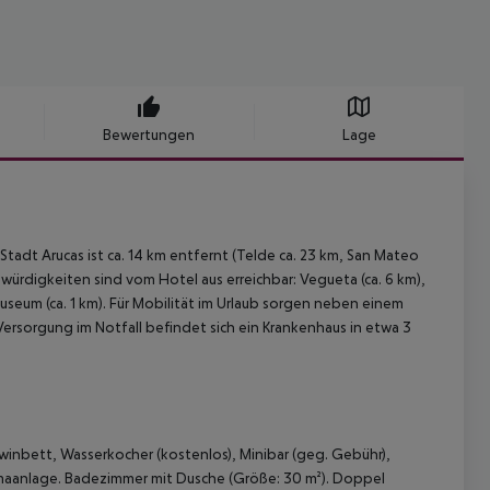
Bewertungen
Lage
tadt Arucas ist ca. 14 km entfernt (Telde ca. 23 km, San Mateo
würdigkeiten sind vom Hotel aus erreichbar: Vegueta (ca. 6 km),
r Museum (ca. 1 km). Für Mobilität im Urlaub sorgen neben einem
 Versorgung im Notfall befindet sich ein Krankenhaus in etwa 3
inbett, Wasserkocher (kostenlos), Minibar (geg. Gebühr),
limaanlage. Badezimmer mit Dusche (Größe: 30 m²). Doppel