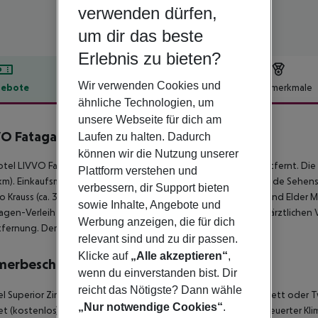
verwenden dürfen,
um dir das beste
Erlebnis zu bieten?
Wir verwenden Cookies und
ebote
Hotelbeschreibung
Hotelmerkmale
ähnliche Technologien, um
lbeschreibung
unsere Webseite für dich am
O Fataga & Centro de Negocios
Laufen zu halten. Dadurch
4
können wir die Nutzung unserer
tel LIVVO Fataga befindet sich ca. 800 m vom Sandstrand entfernt. Die S
Plattform verstehen und
 km). Einkaufsmöglichkeiten liegen ca. 100 m vom Hotel. Folgende Sehens
verbessern, dir Support bieten
o Krauss (ca. 3 km), Triana (ca. 4 km), Botanic Garden (ca. 11 km) und Elde
sowie Inhalte, Angebote und
gen-Verleih auch eine Bushaltestelle (ca. 100 m entfernt). Zur ärztlichen
Werbung anzeigen, die für dich
fernung. Der Flughafen (LPA) ist ca. 25 km entfernt.
relevant sind und zu dir passen.
Klicke auf
„Alle akzeptieren“
,
merbeschreibung
wenn du einverstanden bist. Dir
reicht das Nötigste? Dann wähle
 Superior Zimmer: Die Zimmer sind ausgestattet mit Doppelbett oder Tw
„Nur notwendige Cookies“
.
et (kostenlos), Safe (kostenlos) und Sat-TV sowie zentral gesteuerter K