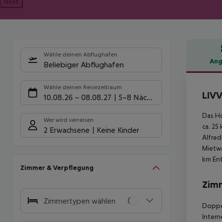
Next
Wähle deinen Abflughafen
Ang
Beliebiger Abflughafen
Hote
Wähle deinen Reisezeitraum
LIVV
10.08.26
–
08.08.27
5-8 Nächte
Das Ho
Wer wird verreisen
ca. 25
2 Erwachsene
Keine Kinder
Alfred
Mietwa
km Ent
Zimmer & Verpflegung
Zim
Zimmertypen wählen
Doppel
Intern