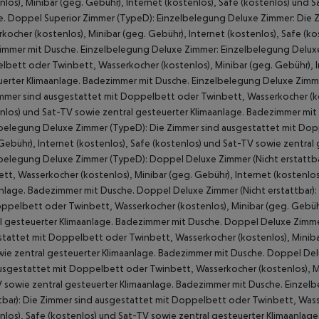
nlos), Minibar (geg. Gebühr), Internet (kostenlos), Safe (kostenlos) und
. Doppel Superior Zimmer (TypeD): Einzelbelegung Deluxe Zimmer: Die 
kocher (kostenlos), Minibar (geg. Gebühr), Internet (kostenlos), Safe (k
mmer mit Dusche. Einzelbelegung Deluxe Zimmer: Einzelbelegung Deluxe 
bett oder Twinbett, Wasserkocher (kostenlos), Minibar (geg. Gebühr), In
erter Klimaanlage. Badezimmer mit Dusche. Einzelbelegung Deluxe Zimmer
mmer sind ausgestattet mit Doppelbett oder Twinbett, Wasserkocher (kos
nlos) und Sat-TV sowie zentral gesteuerter Klimaanlage. Badezimmer mi
belegung Deluxe Zimmer (TypeD): Die Zimmer sind ausgestattet mit Dop
Gebühr), Internet (kostenlos), Safe (kostenlos) und Sat-TV sowie zentra
belegung Deluxe Zimmer (TypeD): Doppel Deluxe Zimmer (Nicht erstattba
tt, Wasserkocher (kostenlos), Minibar (geg. Gebühr), Internet (kostenlos
nlage. Badezimmer mit Dusche. Doppel Deluxe Zimmer (Nicht erstattbar)
ppelbett oder Twinbett, Wasserkocher (kostenlos), Minibar (geg. Gebühr)
l gesteuerter Klimaanlage. Badezimmer mit Dusche. Doppel Deluxe Zimm
tattet mit Doppelbett oder Twinbett, Wasserkocher (kostenlos), Minibar 
ie zentral gesteuerter Klimaanlage. Badezimmer mit Dusche. Doppel Del
usgestattet mit Doppelbett oder Twinbett, Wasserkocher (kostenlos), Min
 sowie zentral gesteuerter Klimaanlage. Badezimmer mit Dusche. Einzelbe
tbar): Die Zimmer sind ausgestattet mit Doppelbett oder Twinbett, Wasse
nlos), Safe (kostenlos) und Sat-TV sowie zentral gesteuerter Klimaanlag