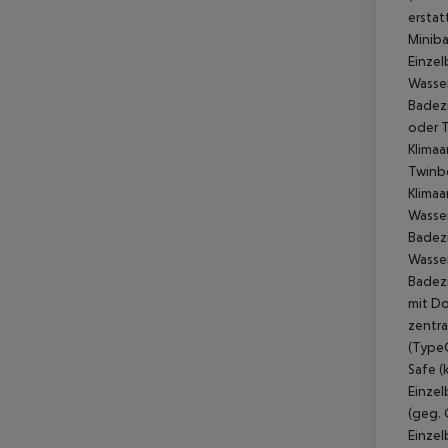
erstat
Miniba
Einzel
Wasser
Badezi
oder T
Klimaa
Twinbe
Klimaa
Wasser
Badezi
Wasser
Badezi
mit Do
zentra
(TypeC
Safe (
Einzel
(geg. 
Einzel