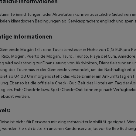
tzliche Informationen
stimmte Einrichtungen oder Aktivitäten können zusätzliche Gebühren anf
kalen klimatischen Bedingungen ab. Servicesprachen: englisch und spanis
tige Informationen
 Gemeinde Mogán fällt eine Touristensteuer in Höhe von 0,15 EUR pro Pe
 Rico, Mogan, Puerto de Mogan, Tauro, Taurito, Playa del Cura, Amadores)
ag wird vollständig zur Finanzierung von Aktivitäten, Dienstleistungen un
ung des Tourismus in der Gemeinde verwendet, um die Nachhaltigkeit des
biet ab 04:00 Uhr morgens steht das Hotelzimmer am Ankunftstag erst ab
ung. Ebenso ist die offizielle Check-Out-Zeit des Hotels am Tag der Abre
ag ein. Früh-Check-In bzw. Spät-Check-Out können je nach Verfügbarkei
gebucht werden.
eis:
Reise ist nicht für Personen mit eingeschränkter Mobilität geeignet. We
 wenden Sie sich bitte an unseren Kundenservice, bevor Sie Ihre Buchung