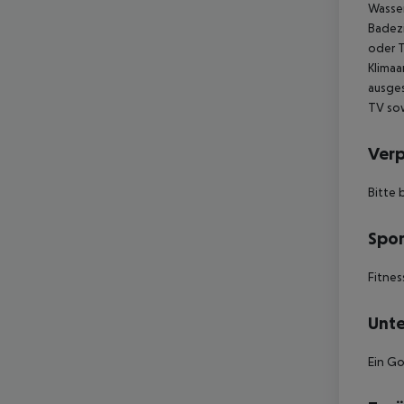
Wasser
Badez
oder T
Klimaa
ausges
TV sow
Ver
Bitte 
Spor
Fitnes
Unte
Ein Go