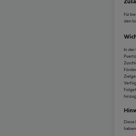
Zusä
Für be
den lo
Wich
In der
Puerto
Zuschl
Förder
Zielge
Verfüg
Folget
hinzu
Hinw
Diese 
haben,