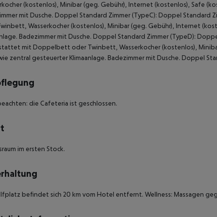
kocher (kostenlos), Minibar (geg. Gebühr), Internet (kostenlos), Safe (k
immer mit Dusche. Doppel Standard Zimmer (TypeC): Doppel Standard Zi
winbett, Wasserkocher (kostenlos), Minibar (geg. Gebühr), Internet (kost
nlage. Badezimmer mit Dusche. Doppel Standard Zimmer (TypeD): Doppel 
tattet mit Doppelbett oder Twinbett, Wasserkocher (kostenlos), Minibar 
ie zentral gesteuerter Klimaanlage. Badezimmer mit Dusche. Doppel Stan
pflegung
beachten: die Cafeteria ist geschlossen.
t
sraum im ersten Stock.
rhaltung
lfplatz befindet sich 20 km vom Hotel entfernt. Wellness: Massagen ge