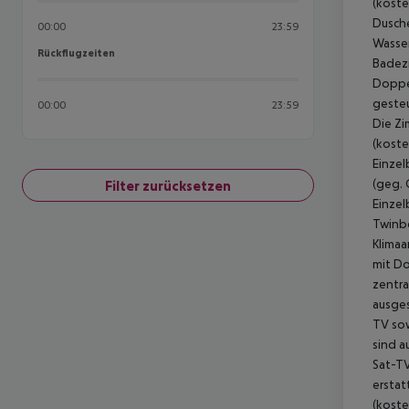
(koste
Dusche
00:00
23:59
Wasser
Rückflugzeiten
Rückflugzeiten
Badezi
Doppel
gesteu
00:00
23:59
Die Zi
(koste
Einzel
(geg. 
Filter zurücksetzen
Einzel
Twinbe
Klimaa
mit Do
zentra
ausges
TV sow
sind a
Sat-TV
erstat
(koste