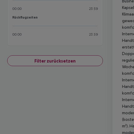
00:00
23:59
Rückflugzeiten
Rückflugzeiten
00:00
23:59
Filter zurücksetzen