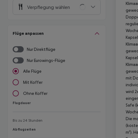
Verpflegung wählen
Flüge anpassen
Nur Direktflüge
Nur Eurowings-Flüge
Alle Flüge
Mit Koffer
Ohne Koffer
Flugdauer
Flugdauer
Bis zu 24 Stunden
Abflugzeiten
Abflugzeiten