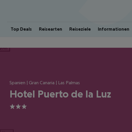
Top Deals
Reisearten
Reiseziele
Informationen
ious
Spanien | Gran Canaria | Las Palmas
Hotel Puerto de la Luz
3