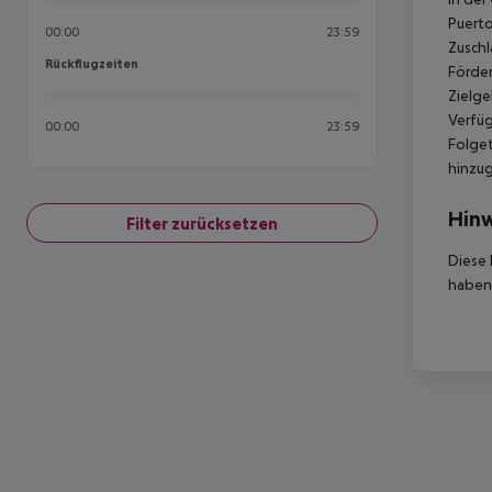
Puerto
00:00
23:59
Zuschl
Rückflugzeiten
Rückflugzeiten
Förder
Zielge
Verfüg
00:00
23:59
Folget
hinzu
Hinw
Filter zurücksetzen
Diese 
haben,