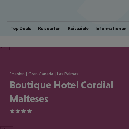
Top Deals
Reisearten
Reiseziele
Informationen
ious
Spanien | Gran Canaria | Las Palmas
Boutique Hotel Cordial
Malteses
4