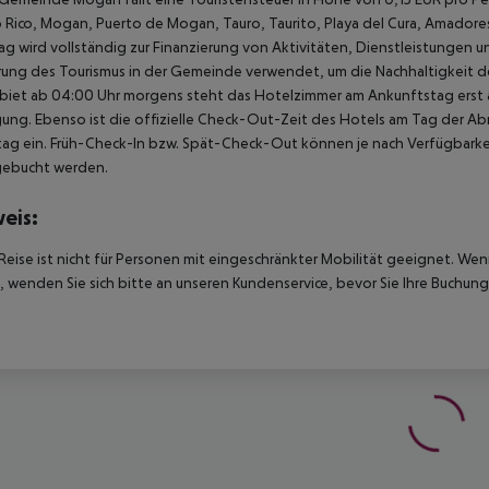
 Rico, Mogan, Puerto de Mogan, Tauro, Taurito, Playa del Cura, Amadores)
ag wird vollständig zur Finanzierung von Aktivitäten, Dienstleistungen un
ung des Tourismus in der Gemeinde verwendet, um die Nachhaltigkeit des
biet ab 04:00 Uhr morgens steht das Hotelzimmer am Ankunftstag erst ab
ung. Ebenso ist die offizielle Check-Out-Zeit des Hotels am Tag der Abre
ag ein. Früh-Check-In bzw. Spät-Check-Out können je nach Verfügbarkei
gebucht werden.
eis:
Reise ist nicht für Personen mit eingeschränkter Mobilität geeignet. We
 wenden Sie sich bitte an unseren Kundenservice, bevor Sie Ihre Buchung