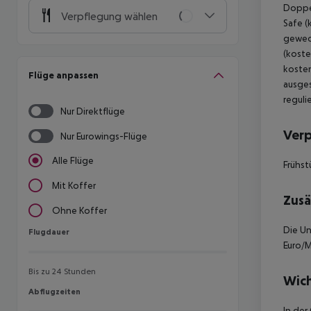
Doppel
Verpflegung wählen
Safe (
gewech
(koste
kosten
Flüge anpassen
ausges
reguli
Nur Direktflüge
Ver
Nur Eurowings-Flüge
Alle Flüge
Frühst
Mit Koffer
Zusä
Ohne Koffer
Die Un
Flugdauer
Flugdauer
Euro/M
Bis zu 24 Stunden
Wich
Abflugzeiten
Abflugzeiten
In der