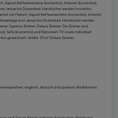
tt, Kapsel‑Kaffeemaschine (kostenlos), Internet (kostenlos),
e (von Januar bis Dezember). Handtücher werden kostenlos
attet mit Parkett, Kapsel‑Kaffeemaschine (kostenlos), Internet
r Klimaanlage (von Januar bis Dezember). Handtücher werden
immer: Superior Zimmer: Deluxe Zimmer: Die Zimmer sind
os), Safe (kostenlos) und Flatscreen-TV sowie individuell
nlos gewechselt. Größe: 33 m². Deluxe Zimmer:
 akzeptieren
rvicesprachen: englisch, deutsch und spanisch. Kreditkarten:
rson und Tag an (Hierzu gehören Arguineguin, Patalavaca,