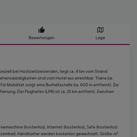
Bewertungen
Lage
peziell bei Hochzeitsreisenden, liegt ca. 4 km vom Strand
ehenswürdigkeiten sind vom Hotel aus erreichbar: Triana (ca.
r Mobilität sorgt eine Bushaltestelle (ca. 600 m entfernt). Zur
fernung. Der Flughafen (LPA) ist ca. 25 km entfernt. Zwischen
eemaschine (kostenlos), Internet (kostenlos), Safe (kostenlos)
 Dezember). Handtücher werden kostenlos gewechselt. Größe: m².