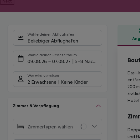
Next
Wähle deinen Abflughafen
Ang
Beliebiger Abflughafen
Hote
Wähle deinen Reisezeitraum
Bout
09.08.26
–
07.08.27
5-8 Nächte
Das Ho
Wer wird verreisen
entfer
2 Erwachsene
Keine Kinder
200 m)
ärztli
Hotel 
Zimmer & Verpflegung
Zim
Zimmertypen wählen
Doppel
und Fl