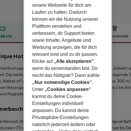
unsere Webseite für dich am
Laufen zu halten. Dadurch
können wir die Nutzung unserer
Plattform verstehen und
verbessern, dir Support bieten
ebote
Hotelbeschreibung
Hotelmerkmale
sowie Inhalte, Angebote und
lbeschreibung
Werbung anzeigen, die für dich
relevant sind und zu dir passen.
ique Hotel Cordial Malteses
Klicke auf
„Alle akzeptieren“
,
4
tel Boutique Hotel Cordial Malteses Adults Only (Adults only), beliebt s
wenn du einverstanden bist. Dir
nt. Die nächstgelegene Stadt ist Las Palmas de Gran Canaria. Folgende S
reicht das Nötigste? Dann wähle
, Market of Vegueta (ca. 300 m) und Theater PÃ©rez Galdos (ca. 300 m). Fü
„Nur notwendige Cookies“
.
chen Versorgung im Notfall befindet sich ein Krankenhaus in etwa 2 km Ent
Unter
„Cookies anpassen“
und Flughafen verkehrt (gegen Gebühr) ein Shuttle.
kannst du deine Cookie-
Einstellungen individuell
merbeschreibung
anpassen. Du kannst deine
Privatsphäre-Einstellungen
 Klassisch Zimmer: Die Zimmer sind ausgestattet mit Parkett, Kapsel‑Kaff
natürlich jederzeit ändern oder
atscreen-TV sowie individuell regulierbarer Klimaanlage (von Januar bis