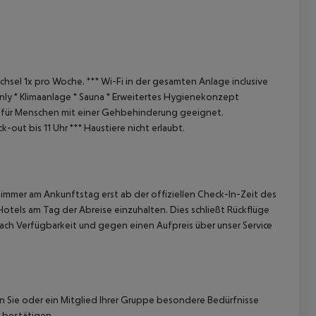
hsel 1x pro Woche.
***
Wi-Fi in der gesamten Anlage inclusive
nly
* Klimaanlage
* Sauna
* Erweitertes Hygienekonzept
t für Menschen mit einer Gehbehinderung geeignet.
k-out bis 11 Uhr
***
Haustiere nicht erlaubt.
immer am Ankunftstag erst ab der offiziellen Check-In-Zeit des
Hotels am Tag der Abreise einzuhalten. Dies schließt Rückflüge
ach Verfügbarkeit und gegen einen Aufpreis über unser Service
nn Sie oder ein Mitglied Ihrer Gruppe besondere Bedürfnisse
 bestätigen.