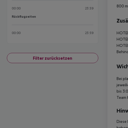
800 m 
00:00
23:59
Rückflugzeiten
Rückflugzeiten
Zusä
HOTEL
00:00
23:59
HOTE
HOTE
Behind
Filter zurücksetzen
Wich
Bei pl
jeweil
bis 3:
Team 
Hinw
Diese 
haben,