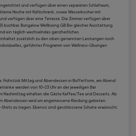
ingerichtet und verfügen über einen separaten Schlafraum,
kleine Nische mit Kühlschrank, sowie Wasserkocher mit
nd verfügen über eine Terrasse.
Die Zimmer verfügen über
B) buchbar.
Bungalow Wellbeing GB
Bei gleicher Ausstattung
nd ein täglich wechselndes ganzheitliches
inhaltet zusätzlich zu den oben genannten Leistungen noch
 individuelles, geführtes Programm von Wellness-Übungen
 akzeptieren
ive: Frühstück Mittag und Abendessen in Buffetform, am Abend
etränke werden von 10-23 Uhr an der jeweiligen Bar
um Nachmittag erhalten die Gäste Kaffee/Tee und Desserts. Ab
m Abendessen wird um angemessene Kleidung gebeten.
-Shirts zu tragen. Ebenso sind geschlossene Schuhe erwünscht.