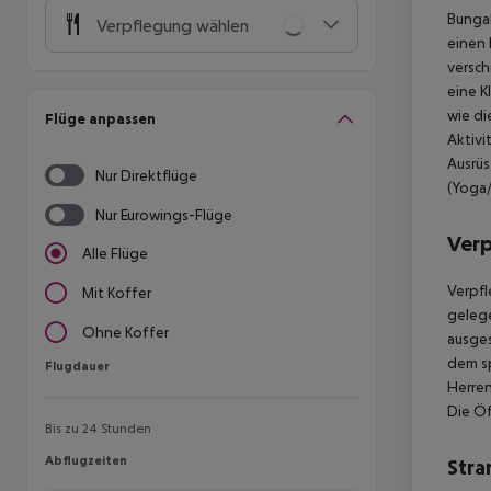
Bunga
Verpflegung wählen
einen 
versch
eine K
wie di
Flüge anpassen
Aktivi
Ausrüs
Nur Direktflüge
(Yoga/
Nur Eurowings-Flüge
Ver
Alle Flüge
Verpf
Mit Koffer
geleg
Ohne Koffer
ausge
dem sp
Flugdauer
Flugdauer
Herren
Die Öf
Bis zu 24 Stunden
Abflugzeiten
Abflugzeiten
Stra