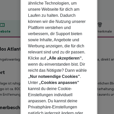
ähnliche Technologien, um
unsere Webseite für dich am
Laufen zu halten. Dadurch
können wir die Nutzung unserer
Plattform verstehen und
ebote
Hotelbeschreibung
Hotelmerkmale
verbessern, dir Support bieten
lbeschreibung
sowie Inhalte, Angebote und
Werbung anzeigen, die für dich
os Atlantic Gardens
relevant sind und zu dir passen.
3
Klicke auf
„Alle akzeptieren“
,
ngalowanlage liegt im Zentrum des Touristenortes Playa Blanca, direkt a
wenn du einverstanden bist. Dir
reicht das Nötigste? Dann wähle
ort
„Nur notwendige Cookies“
.
Unter
„Cookies anpassen“
lage ist ruhig und direkt am Meer gelegen und bietet einen herrlichen Bli
kannst du deine Cookie-
go ist ca. 800 m entfernt, der Hafen und die Einkaufs- und Unterhaltung
m Entfernung.
An der Promenade befinden sich zahlreiche Restaurants u
Einstellungen individuell
anpassen. Du kannst deine
merbeschreibung
Privatsphäre-Einstellungen
natürlich jederzeit ändern oder