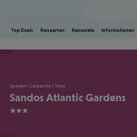
Top Deals
Reisearten
Reiseziele
Informationen
ious
Spanien | Lanzarote | Yaiza
Sandos Atlantic Gardens
3