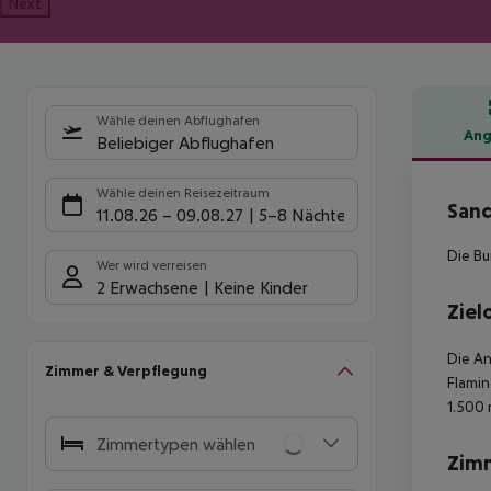
Next
Wähle deinen Abflughafen
Ang
Beliebiger Abflughafen
Hote
Wähle deinen Reisezeitraum
Sand
11.08.26
–
09.08.27
5-8 Nächte
Die Bu
Wer wird verreisen
2 Erwachsene
Keine Kinder
Ziel
Die An
Zimmer & Verpflegung
Flamin
1.500 
Zimmertypen wählen
Zim