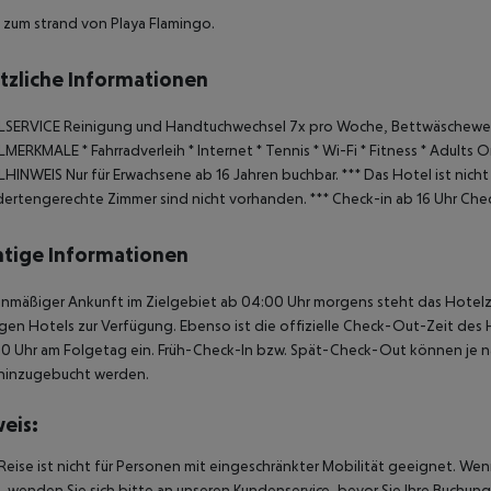
zum strand von Playa Flamingo.
tzliche Informationen
SERVICE
Reinigung und Handtuchwechsel 7x pro Woche, Bettwäschewec
LMERKMALE
* Fahrradverleih
* Internet
* Tennis
* Wi-Fi
* Fitness
* Adults O
LHINWEIS
Nur für Erwachsene ab 16 Jahren buchbar.
***
Das Hotel ist nich
ertengerechte Zimmer sind nicht vorhanden.
***
Check-in ab 16 Uhr
Chec
tige Informationen
anmäßiger Ankunft im Zielgebiet ab 04:00 Uhr morgens steht das Hotelz
igen Hotels zur Verfügung. Ebenso ist die offizielle Check-Out-Zeit des 
00 Uhr am Folgetag ein. Früh-Check-In bzw. Spät-Check-Out können je n
hinzugebucht werden.
eis:
Reise ist nicht für Personen mit eingeschränkter Mobilität geeignet. We
 wenden Sie sich bitte an unseren Kundenservice, bevor Sie Ihre Buchung