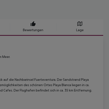
Bewertungen
Lage
m Meer.
ck auf die Nachbarinsel Fuerteventura.
Der Sandstrand Playa
smöglichkeiten des schönen Ortes Playa Blanca liegen in ca.
nd Cafes.
Der Flughafen befindet sich in ca. 35 km Entfernung.