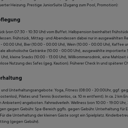
erter Heizung.
Prestige JuniorSuite (Zugang zum Pool, Promotion):
pflegung
ück (von 07:30 - 10:30 Uhr) vom Buffet. Halbpension beinhaltet Frühstück
ssen. Frühstück, Mittag- und Abendessen dabei nur in ausgewählten Res
 - 00:00 Uhr), Bier (10:00 - 00:00 Uhr), Wein (10:00 - 00:00 Uhr), Kaffee 
ale alkoholische Getränke (10:00 - 00:00 Uhr), ausgewählte importierte S
0 Uhr), kleine Snacks (10:00 - 13:00 Uhr), Willkommensdrink, eine Mahlzeit
lose Nutzung des Safes (geg. Kaution). Früherer Check In und späterer C
rhaltung
 und Unterhaltungsangebote: Yoga, Fitness (08:00 - 20:00Uhr, ggf. geg. 
kostenlos), Pilates und Tennis (kostenlos, ca. 10 m entfernt). In ca. 2 k
n Anbietern) angeboten. Fahrradverleih. Wellness (von 10:00 - 19:00 Uhr, 
gen gegen Gebühr. Spa-Bereich ggfls. gegen Gebühr. Unterhaltung für
 Für die Unterhaltung der kleinen Gäste sorgt ein Spielplatz. Kinderbetre
tting (gegen Gebühr).