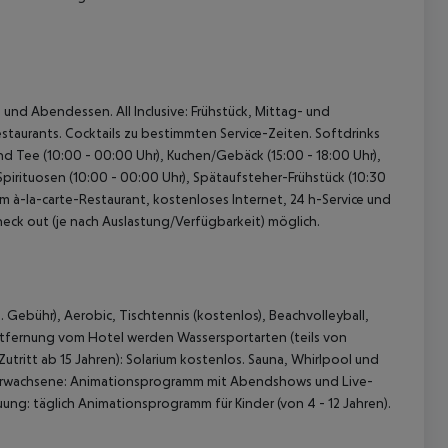
 und Abendessen. All Inclusive: Frühstück, Mittag- und
taurants. Cocktails zu bestimmten Service-Zeiten. Softdrinks
und Tee (10:00 - 00:00 Uhr), Kuchen/Gebäck (15:00 - 18:00 Uhr),
pirituosen (10:00 - 00:00 Uhr), Spätaufsteher-Frühstück (10:30
 im à-la-carte-Restaurant, kostenloses Internet, 24 h-Service und
heck out (je nach Auslastung/Verfügbarkeit) möglich.
Gebühr), Aerobic, Tischtennis (kostenlos), Beachvolleyball,
m Entfernung vom Hotel werden Wassersportarten (teils von
Zutritt ab 15 Jahren): Solarium kostenlos. Sauna, Whirlpool und
 Erwachsene: Animationsprogramm mit Abendshows und Live-
uung: täglich Animationsprogramm für Kinder (von 4 - 12 Jahren).