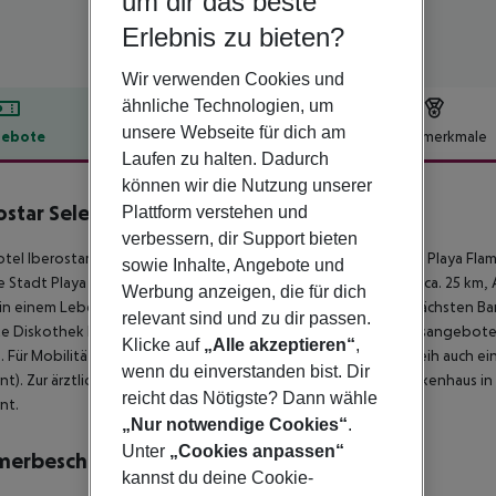
um dir das beste
Erlebnis zu bieten?
Wir verwenden Cookies und
ähnliche Technologien, um
unsere Webseite für dich am
ebote
Hotelbeschreibung
Hotelmerkmale
Laufen zu halten. Dadurch
lbeschreibung
können wir die Nutzung unserer
ostar Selection Lanzarote Park
Plattform verstehen und
5
verbessern, dir Support bieten
tel Iberostar Selection Lanzarote Park befindet sich direkt am Playa Fla
sowie Inhalte, Angebote und
e Stadt Playa Blanca ist ca. 300 m entfernt (Puerto Del Carmen ca. 25 km,
Werbung anzeigen, die für dich
in einem Lebensmittelmarkt in ca. 100 m Entfernung. Zu den nächsten Ba
relevant sind und zu dir passen.
e Diskothek liegt rund 500 m entfernt. Weitere Unterhaltungsangebote w
Klicke auf
„Alle akzeptieren“
,
. Für Mobilität im Urlaub sorgen neben einem Mietwagen-Verleih auch ein 
wenn du einverstanden bist. Dir
nt). Zur ärztlichen Versorgung im Notfall befindet sich ein Krankenhaus i
reicht das Nötigste? Dann wähle
nt.
„Nur notwendige Cookies“
.
Unter
„Cookies anpassen“
merbeschreibung
kannst du deine Cookie-