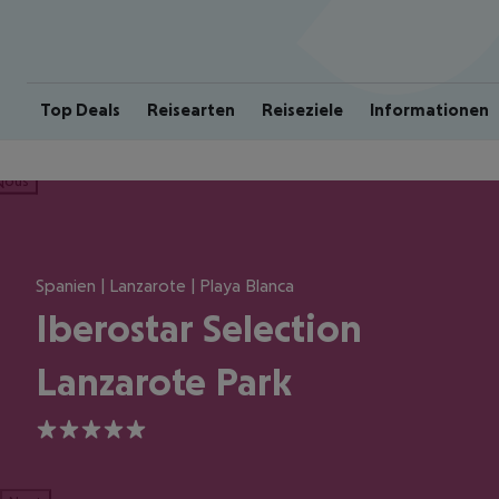
Top Deals
Reisearten
Reiseziele
Informationen
ious
Spanien | Lanzarote | Playa Blanca
Iberostar Selection
Lanzarote Park
5