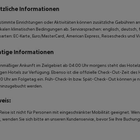
tzliche Informationen
stimmte Einrichtungen oder Aktivitäten können zusätzliche Gebühren anf
kalen klimatischen Bedingungen ab. Servicesprachen: englisch, deutsch, fr
karten: EC-Karte, Euro/MasterCard, American Express, Reiseschecks und Vi
tige Informationen
anmäßiger Ankunft im Zielgebiet ab 04:00 Uhr morgens steht das Hotelz
igen Hotels zur Verfügung. Ebenso ist die offizielle Check-Out-Zeit des 
00 Uhr am Folgetag ein. Früh-Check-In bzw. Spät-Check-Out können je n
hinzugebucht werden.
eis:
Reise ist nicht für Personen mit eingeschränkter Mobilität geeignet. We
 wenden Sie sich bitte an unseren Kundenservice, bevor Sie Ihre Buchung