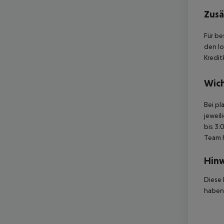
Zusä
Für be
den lo
Kredit
Wich
Bei pl
jeweil
bis 3:
Team 
Hinw
Diese 
haben,