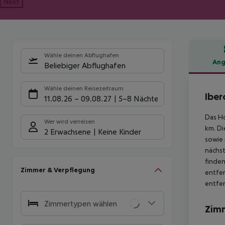
Next
Wähle deinen Abflughafen
Ang
Beliebiger Abflughafen
Hote
Wähle deinen Reisezeitraum
Iber
11.08.26
–
09.08.27
5-8 Nächte
Das Ho
Wer wird verreisen
km. Di
2 Erwachsene
Keine Kinder
sowie 
nächst
finden
Zimmer & Verpflegung
entfer
entfer
Zimmertypen wählen
Zim