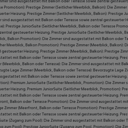
mmer sind ausgestattet mit Balkon oder Terrasse sowie zentral gesteuer
se Promotion):
Prestige Zimmer (Seitlicher Meerblick, Balkon):
Die Zimmer 
erter Heizung.
Prestige Zimmer (Seitlicher Meerblick, Balkon):
Prestige Jun
 sind ausgestattet mit Balkon oder Terrasse sowie zentral gesteuerter 
e):
Prestige JuniorSuite (Seitlicher Meerblick, Balkon oder Terrasse Promo
zentral gesteuerter Heizung.
Prestige JuniorSuite (Seitlicher Meerblick, 
ick, Balkon Promotion):
Die Zimmer sind ausgestattet mit Balkon oder Te
icher Meerblick, Balkon Promotion):
Prestige Zimmer (Meerblick, Balkon):
Di
l gesteuerter Heizung.
Prestige Zimmer (Meerblick, Balkon):
Prestige Zimm
tattet mit Balkon oder Terrasse sowie zentral gesteuerter Heizung.
Pres
 (Meerblick, Balkon oder Terrasse):
Die Zimmer sind ausgestattet mit Bal
ugte Lage Zimmer (Meerblick, Balkon oder Terrasse):
Bevorzugte Lage Zim
usgestattet mit Balkon oder Terrasse sowie zentral gesteuerter Heizung.
tion):
Premium JuniorSuite (Seitlicher Meerblick, Promotion):
Die Zimmer s
erter Heizung.
Premium JuniorSuite (Seitlicher Meerblick, Promotion):
Prem
tattet mit Balkon oder Terrasse sowie zentral gesteuerter Heizung.
Premi
ront, Balkon oder Terrasse Promotion):
Die Zimmer sind ausgestattet mit
ge Zimmer (Meerfront, Balkon oder Terrasse Promotion):
Prestige Zimmer 
tattet mit Balkon oder Terrasse sowie zentral gesteuerter Heizung.
Pres
Suite (Zugang zum Pool):
Die Zimmer sind ausgestattet mit Balkon oder T
g zum Pool):
Prestige JuniorSuite (Zugang zum Pool, Promotion):
Die Zim