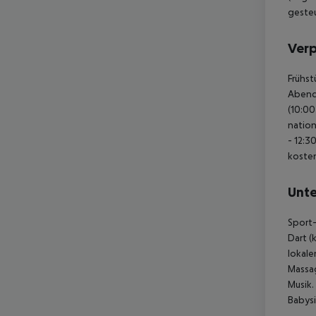
gesteu
Ver
Frühst
Abende
(10:00
nation
- 12:3
kosten
Unte
Sport-
Dart (
lokale
Massa
Musik.
Babysi