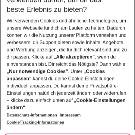
12.08.26
–
10.08.27
5-8 Nächte
beste Erlebnis zu bieten?
Wer wird verreisen
Wir verwenden Cookies und ähnliche Technologien, um
2 Erwachsene
Keine Kinder
unsere Webseite für dich am Laufen zu halten. Dadurch
können wir die Nutzung unserer Plattform verstehen und
Mehr Filter anzeigen
verbessern, dir Support bieten sowie Inhalte, Angebote
und Werbung anzeigen, die für dich relevant sind und zu
dir passen. Klicke auf
„Alle akzeptieren“
, wenn du
einverstanden bist. Dir reicht das Nötigste? Dann wähle
„Nur notwendige Cookies“
. Unter
„Cookies
anpassen“
kannst du deine Cookie-Einstellungen
Footer
Footer navigation
individuell anpassen. Du kannst deine Privatsphäre-
Über uns
Einstellungen natürlich jederzeit ändern oder widerrufen
AGB
– klicke dazu einfach unten auf
„Cookie-Einstellungen
Service & Hilfe
Bestpreisgarantie
ändern“
.
Datenschutz-Informationen
Impressum
Agenturbetreuung
Cookie-Einstellungen ändern
Folge uns
Barrierefreies Reisen
Cookie/Tracking-Informationen
Cookie-Richtlinie
Check-in
Datenschutz