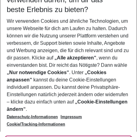
11.08.26
–
09.08.27
5-8 Nächte
beste Erlebnis zu bieten?
Wer wird verreisen
Wir verwenden Cookies und ähnliche Technologien, um
2 Erwachsene
Keine Kinder
unsere Webseite für dich am Laufen zu halten. Dadurch
können wir die Nutzung unserer Plattform verstehen und
Mehr Filter anzeigen
verbessern, dir Support bieten sowie Inhalte, Angebote
und Werbung anzeigen, die für dich relevant sind und zu
dir passen. Klicke auf
„Alle akzeptieren“
, wenn du
einverstanden bist. Dir reicht das Nötigste? Dann wähle
„Nur notwendige Cookies“
. Unter
„Cookies
anpassen“
kannst du deine Cookie-Einstellungen
Footer
Footer navigation
individuell anpassen. Du kannst deine Privatsphäre-
Über uns
Einstellungen natürlich jederzeit ändern oder widerrufen
AGB
– klicke dazu einfach unten auf
„Cookie-Einstellungen
Service & Hilfe
Bestpreisgarantie
ändern“
.
Datenschutz-Informationen
Impressum
Agenturbetreuung
Cookie-Einstellungen ändern
Folge uns
Barrierefreies Reisen
Cookie/Tracking-Informationen
Cookie-Richtlinie
Check-in
Datenschutz