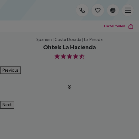
Hotel teilen
Spanien | Costa Dorada | La Pineda
Ohtels La Hacienda
4.5
Previous
Next