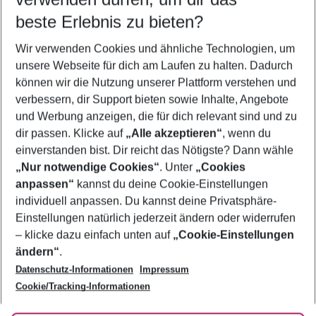
12.08.26
–
10.08.27
5-8 Nächte
beste Erlebnis zu bieten?
Wer wird verreisen
Wir verwenden Cookies und ähnliche Technologien, um
2 Erwachsene
Keine Kinder
unsere Webseite für dich am Laufen zu halten. Dadurch
können wir die Nutzung unserer Plattform verstehen und
Mehr Filter anzeigen
verbessern, dir Support bieten sowie Inhalte, Angebote
und Werbung anzeigen, die für dich relevant sind und zu
dir passen. Klicke auf
„Alle akzeptieren“
, wenn du
einverstanden bist. Dir reicht das Nötigste? Dann wähle
„Nur notwendige Cookies“
. Unter
„Cookies
anpassen“
kannst du deine Cookie-Einstellungen
Footer
Footer navigation
individuell anpassen. Du kannst deine Privatsphäre-
Über uns
Einstellungen natürlich jederzeit ändern oder widerrufen
AGB
– klicke dazu einfach unten auf
„Cookie-Einstellungen
Service & Hilfe
Bestpreisgarantie
ändern“
.
Datenschutz-Informationen
Impressum
Agenturbetreuung
Cookie-Einstellungen ändern
Folge uns
Barrierefreies Reisen
Cookie/Tracking-Informationen
Cookie-Richtlinie
Check-in
Datenschutz