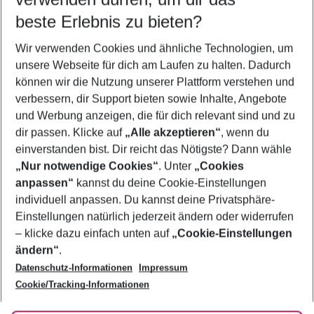
09.08.26
–
07.08.27
5-8 Nächte
beste Erlebnis zu bieten?
Wer wird verreisen
Wir verwenden Cookies und ähnliche Technologien, um
2 Erwachsene
Keine Kinder
unsere Webseite für dich am Laufen zu halten. Dadurch
können wir die Nutzung unserer Plattform verstehen und
Mehr Filter anzeigen
verbessern, dir Support bieten sowie Inhalte, Angebote
und Werbung anzeigen, die für dich relevant sind und zu
dir passen. Klicke auf
„Alle akzeptieren“
, wenn du
einverstanden bist. Dir reicht das Nötigste? Dann wähle
„Nur notwendige Cookies“
. Unter
„Cookies
anpassen“
kannst du deine Cookie-Einstellungen
Footer
Footer navigation
individuell anpassen. Du kannst deine Privatsphäre-
Über uns
Einstellungen natürlich jederzeit ändern oder widerrufen
AGB
– klicke dazu einfach unten auf
„Cookie-Einstellungen
Service & Hilfe
Bestpreisgarantie
ändern“
.
Datenschutz-Informationen
Impressum
Agenturbetreuung
Cookie-Einstellungen ändern
Folge uns
Barrierefreies Reisen
Cookie/Tracking-Informationen
Cookie-Richtlinie
Check-in
Datenschutz