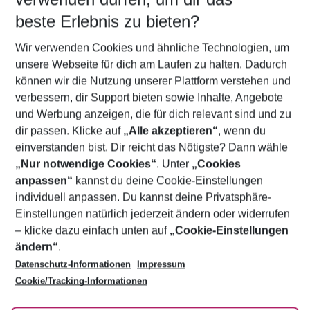
10.08.26
–
08.08.27
5-8 Nächte
beste Erlebnis zu bieten?
Wer wird verreisen
Wir verwenden Cookies und ähnliche Technologien, um
2 Erwachsene
Keine Kinder
unsere Webseite für dich am Laufen zu halten. Dadurch
können wir die Nutzung unserer Plattform verstehen und
Mehr Filter anzeigen
verbessern, dir Support bieten sowie Inhalte, Angebote
und Werbung anzeigen, die für dich relevant sind und zu
dir passen. Klicke auf
„Alle akzeptieren“
, wenn du
einverstanden bist. Dir reicht das Nötigste? Dann wähle
„Nur notwendige Cookies“
. Unter
„Cookies
anpassen“
kannst du deine Cookie-Einstellungen
Footer
Footer navigation
individuell anpassen. Du kannst deine Privatsphäre-
Über uns
Einstellungen natürlich jederzeit ändern oder widerrufen
AGB
– klicke dazu einfach unten auf
„Cookie-Einstellungen
Service & Hilfe
Bestpreisgarantie
ändern“
.
Datenschutz-Informationen
Impressum
Agenturbetreuung
Cookie-Einstellungen ändern
Folge uns
Barrierefreies Reisen
Cookie/Tracking-Informationen
Cookie-Richtlinie
Check-in
Datenschutz