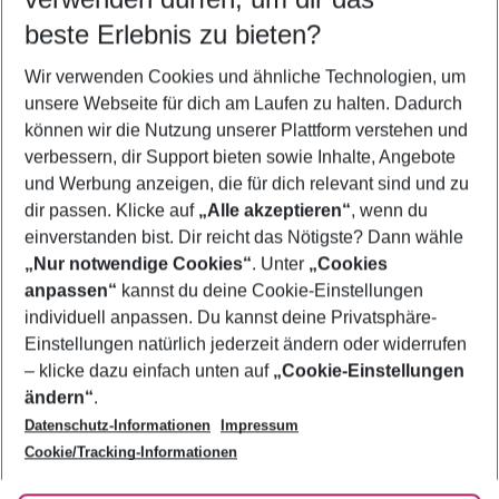
09.08.26
–
07.08.27
5-8 Nächte
beste Erlebnis zu bieten?
Wer wird verreisen
Wir verwenden Cookies und ähnliche Technologien, um
2 Erwachsene
Keine Kinder
unsere Webseite für dich am Laufen zu halten. Dadurch
können wir die Nutzung unserer Plattform verstehen und
Mehr Filter anzeigen
verbessern, dir Support bieten sowie Inhalte, Angebote
und Werbung anzeigen, die für dich relevant sind und zu
dir passen. Klicke auf
„Alle akzeptieren“
, wenn du
einverstanden bist. Dir reicht das Nötigste? Dann wähle
„Nur notwendige Cookies“
. Unter
„Cookies
anpassen“
kannst du deine Cookie-Einstellungen
Footer
Footer navigation
individuell anpassen. Du kannst deine Privatsphäre-
Über uns
Einstellungen natürlich jederzeit ändern oder widerrufen
AGB
– klicke dazu einfach unten auf
„Cookie-Einstellungen
Service & Hilfe
Bestpreisgarantie
ändern“
.
Datenschutz-Informationen
Impressum
Agenturbetreuung
Cookie-Einstellungen ändern
Folge uns
Barrierefreies Reisen
Cookie/Tracking-Informationen
Cookie-Richtlinie
Check-in
Datenschutz