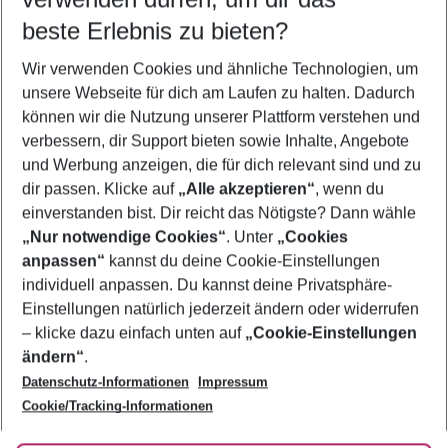
10.08.26
–
08.08.27
5-8 Nächte
beste Erlebnis zu bieten?
Wer wird verreisen
Wir verwenden Cookies und ähnliche Technologien, um
2 Erwachsene
Keine Kinder
unsere Webseite für dich am Laufen zu halten. Dadurch
können wir die Nutzung unserer Plattform verstehen und
Mehr Filter anzeigen
verbessern, dir Support bieten sowie Inhalte, Angebote
und Werbung anzeigen, die für dich relevant sind und zu
dir passen. Klicke auf
„Alle akzeptieren“
, wenn du
einverstanden bist. Dir reicht das Nötigste? Dann wähle
„Nur notwendige Cookies“
. Unter
„Cookies
anpassen“
kannst du deine Cookie-Einstellungen
Footer
Footer navigation
individuell anpassen. Du kannst deine Privatsphäre-
Über uns
Einstellungen natürlich jederzeit ändern oder widerrufen
AGB
– klicke dazu einfach unten auf
„Cookie-Einstellungen
Service & Hilfe
Bestpreisgarantie
ändern“
.
Datenschutz-Informationen
Impressum
Agenturbetreuung
Cookie-Einstellungen ändern
Folge uns
Barrierefreies Reisen
Cookie/Tracking-Informationen
Cookie-Richtlinie
Check-in
Datenschutz