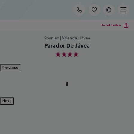
Hotel teilen
Spanien | Valencia | Jávea
Parador De Jávea
4
Previous
Next