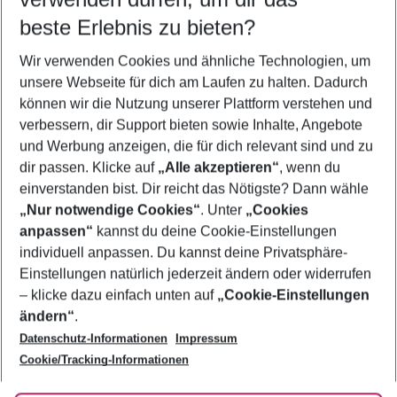
10.08.26
–
08.08.27
5-8 Nächte
beste Erlebnis zu bieten?
Wer wird verreisen
Wir verwenden Cookies und ähnliche Technologien, um
2 Erwachsene
Keine Kinder
unsere Webseite für dich am Laufen zu halten. Dadurch
können wir die Nutzung unserer Plattform verstehen und
Mehr Filter anzeigen
verbessern, dir Support bieten sowie Inhalte, Angebote
und Werbung anzeigen, die für dich relevant sind und zu
dir passen. Klicke auf
„Alle akzeptieren“
, wenn du
einverstanden bist. Dir reicht das Nötigste? Dann wähle
„Nur notwendige Cookies“
. Unter
„Cookies
anpassen“
kannst du deine Cookie-Einstellungen
Footer
Footer navigation
individuell anpassen. Du kannst deine Privatsphäre-
Über uns
Einstellungen natürlich jederzeit ändern oder widerrufen
AGB
– klicke dazu einfach unten auf
„Cookie-Einstellungen
Service & Hilfe
Bestpreisgarantie
ändern“
.
Datenschutz-Informationen
Impressum
Agenturbetreuung
Cookie-Einstellungen ändern
Folge uns
Barrierefreies Reisen
Cookie/Tracking-Informationen
Cookie-Richtlinie
Check-in
Datenschutz