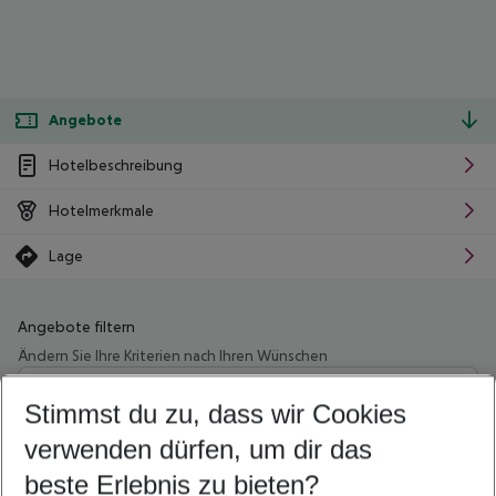
Angebote
Hotelbeschreibung
Hotelmerkmale
Lage
Angebote filtern
Ändern Sie Ihre Kriterien nach Ihren Wünschen
Wähle deinen Abflughafen
Beliebiger Abflughafen
Stimmst du zu, dass wir Cookies
verwenden dürfen, um dir das
Wähle deinen Reisezeitraum
10.08.26
–
08.08.27
5-8 Nächte
beste Erlebnis zu bieten?