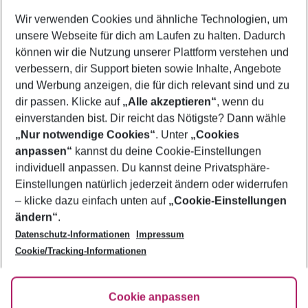
Wer wird verreisen
Wir verwenden Cookies und ähnliche Technologien, um
2 Erwachsene
Keine Kinder
unsere Webseite für dich am Laufen zu halten. Dadurch
können wir die Nutzung unserer Plattform verstehen und
Mehr Filter anzeigen
verbessern, dir Support bieten sowie Inhalte, Angebote
und Werbung anzeigen, die für dich relevant sind und zu
dir passen. Klicke auf
„Alle akzeptieren“
, wenn du
einverstanden bist. Dir reicht das Nötigste? Dann wähle
„Nur notwendige Cookies“
. Unter
„Cookies
anpassen“
kannst du deine Cookie-Einstellungen
Footer
Footer navigation
individuell anpassen. Du kannst deine Privatsphäre-
Über uns
Einstellungen natürlich jederzeit ändern oder widerrufen
AGB
– klicke dazu einfach unten auf
„Cookie-Einstellungen
Service & Hilfe
Bestpreisgarantie
ändern“
.
Datenschutz-Informationen
Impressum
Agenturbetreuung
Cookie-Einstellungen ändern
Folge uns
Barrierefreies Reisen
Cookie/Tracking-Informationen
Cookie-Richtlinie
Check-in
Datenschutz
FAQ
Fakten
Cookie anpassen
HanseMerkur Reiseversicherung
Flexibel buchen