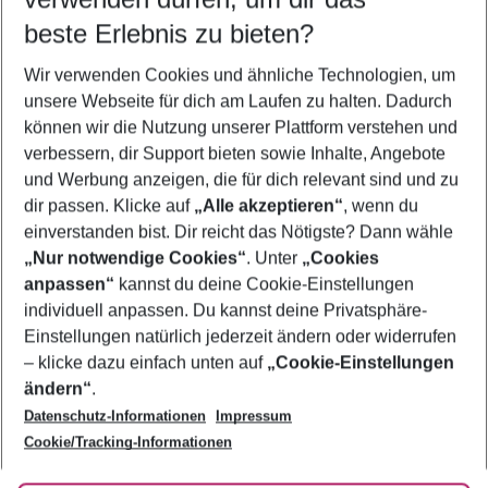
09.08.26
–
07.08.27
5-8 Nächte
beste Erlebnis zu bieten?
Wer wird verreisen
Wir verwenden Cookies und ähnliche Technologien, um
2 Erwachsene
Keine Kinder
unsere Webseite für dich am Laufen zu halten. Dadurch
können wir die Nutzung unserer Plattform verstehen und
Mehr Filter anzeigen
verbessern, dir Support bieten sowie Inhalte, Angebote
und Werbung anzeigen, die für dich relevant sind und zu
dir passen. Klicke auf
„Alle akzeptieren“
, wenn du
einverstanden bist. Dir reicht das Nötigste? Dann wähle
„Nur notwendige Cookies“
. Unter
„Cookies
anpassen“
kannst du deine Cookie-Einstellungen
Footer
Footer navigation
individuell anpassen. Du kannst deine Privatsphäre-
Über uns
Einstellungen natürlich jederzeit ändern oder widerrufen
AGB
– klicke dazu einfach unten auf
„Cookie-Einstellungen
Service & Hilfe
Bestpreisgarantie
ändern“
.
Datenschutz-Informationen
Impressum
Agenturbetreuung
Cookie-Einstellungen ändern
Folge uns
Barrierefreies Reisen
Cookie/Tracking-Informationen
Cookie-Richtlinie
Check-in
Datenschutz