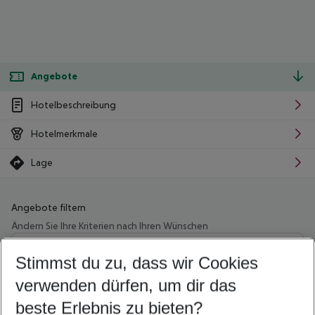
Angebote
Hotelbeschreibung
Hotelmerkmale
Lage
Angebote filtern
Ändern Sie Ihre Kriterien nach Ihren Wünschen
Wähle deinen Abflughafen
Beliebiger Abflughafen
Stimmst du zu, dass wir Cookies
verwenden dürfen, um dir das
Wähle deinen Reisezeitraum
10.08.26
–
08.08.27
5-8 Nächte
beste Erlebnis zu bieten?