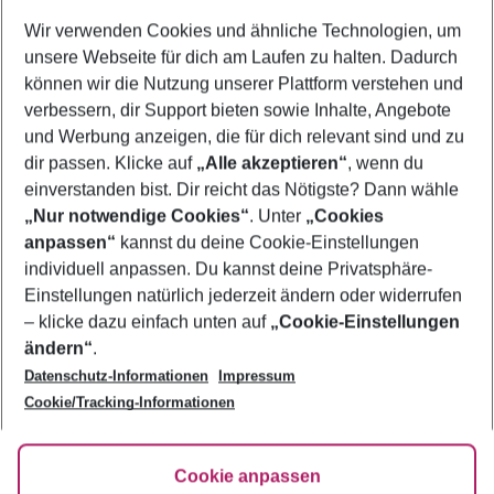
Wer wird verreisen
Wir verwenden Cookies und ähnliche Technologien, um
2 Erwachsene
Keine Kinder
unsere Webseite für dich am Laufen zu halten. Dadurch
können wir die Nutzung unserer Plattform verstehen und
Mehr Filter anzeigen
verbessern, dir Support bieten sowie Inhalte, Angebote
und Werbung anzeigen, die für dich relevant sind und zu
dir passen. Klicke auf
„Alle akzeptieren“
, wenn du
einverstanden bist. Dir reicht das Nötigste? Dann wähle
„Nur notwendige Cookies“
. Unter
„Cookies
anpassen“
kannst du deine Cookie-Einstellungen
Footer
Footer navigation
individuell anpassen. Du kannst deine Privatsphäre-
Über uns
Einstellungen natürlich jederzeit ändern oder widerrufen
AGB
– klicke dazu einfach unten auf
„Cookie-Einstellungen
Service & Hilfe
Bestpreisgarantie
ändern“
.
Datenschutz-Informationen
Impressum
Agenturbetreuung
Cookie-Einstellungen ändern
Folge uns
Barrierefreies Reisen
Cookie/Tracking-Informationen
Cookie-Richtlinie
Check-in
Datenschutz
FAQ
Fakten
Cookie anpassen
HanseMerkur Reiseversicherung
Flexibel buchen