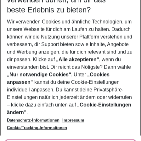
09.08.26
–
07.08.27
5-8 Nächte
beste Erlebnis zu bieten?
Wer wird verreisen
Wir verwenden Cookies und ähnliche Technologien, um
2 Erwachsene
Keine Kinder
unsere Webseite für dich am Laufen zu halten. Dadurch
können wir die Nutzung unserer Plattform verstehen und
Mehr Filter anzeigen
verbessern, dir Support bieten sowie Inhalte, Angebote
und Werbung anzeigen, die für dich relevant sind und zu
dir passen. Klicke auf
„Alle akzeptieren“
, wenn du
einverstanden bist. Dir reicht das Nötigste? Dann wähle
„Nur notwendige Cookies“
. Unter
„Cookies
anpassen“
kannst du deine Cookie-Einstellungen
Footer
Footer navigation
individuell anpassen. Du kannst deine Privatsphäre-
Über uns
Einstellungen natürlich jederzeit ändern oder widerrufen
AGB
– klicke dazu einfach unten auf
„Cookie-Einstellungen
Service & Hilfe
Bestpreisgarantie
ändern“
.
Datenschutz-Informationen
Impressum
Agenturbetreuung
Cookie-Einstellungen ändern
Folge uns
Barrierefreies Reisen
Cookie/Tracking-Informationen
Cookie-Richtlinie
Check-in
Datenschutz