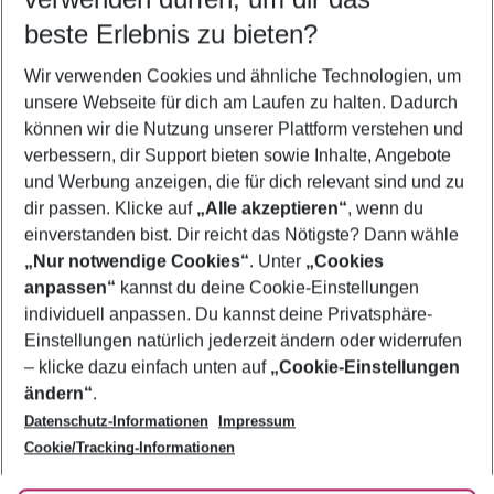
08.08.26
–
06.08.27
5-8 Nächte
beste Erlebnis zu bieten?
Wer wird verreisen
Wir verwenden Cookies und ähnliche Technologien, um
2 Erwachsene
Keine Kinder
unsere Webseite für dich am Laufen zu halten. Dadurch
können wir die Nutzung unserer Plattform verstehen und
Mehr Filter anzeigen
verbessern, dir Support bieten sowie Inhalte, Angebote
und Werbung anzeigen, die für dich relevant sind und zu
dir passen. Klicke auf
„Alle akzeptieren“
, wenn du
einverstanden bist. Dir reicht das Nötigste? Dann wähle
„Nur notwendige Cookies“
. Unter
„Cookies
anpassen“
kannst du deine Cookie-Einstellungen
Footer
Footer navigation
individuell anpassen. Du kannst deine Privatsphäre-
Über uns
Einstellungen natürlich jederzeit ändern oder widerrufen
AGB
– klicke dazu einfach unten auf
„Cookie-Einstellungen
Service & Hilfe
Bestpreisgarantie
ändern“
.
Datenschutz-Informationen
Impressum
Agenturbetreuung
Cookie-Einstellungen ändern
Folge uns
Barrierefreies Reisen
Cookie/Tracking-Informationen
Cookie-Richtlinie
Check-in
Datenschutz