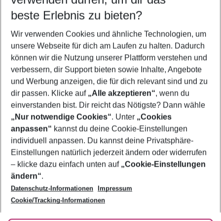
10.08.26
–
08.08.27
5-8 Nächte
beste Erlebnis zu bieten?
Wer wird verreisen
Wir verwenden Cookies und ähnliche Technologien, um
2 Erwachsene
Keine Kinder
unsere Webseite für dich am Laufen zu halten. Dadurch
können wir die Nutzung unserer Plattform verstehen und
Mehr Filter anzeigen
verbessern, dir Support bieten sowie Inhalte, Angebote
und Werbung anzeigen, die für dich relevant sind und zu
dir passen. Klicke auf
„Alle akzeptieren“
, wenn du
einverstanden bist. Dir reicht das Nötigste? Dann wähle
„Nur notwendige Cookies“
. Unter
„Cookies
anpassen“
kannst du deine Cookie-Einstellungen
Footer
Footer navigation
individuell anpassen. Du kannst deine Privatsphäre-
Über uns
Einstellungen natürlich jederzeit ändern oder widerrufen
AGB
– klicke dazu einfach unten auf
„Cookie-Einstellungen
Service & Hilfe
Bestpreisgarantie
ändern“
.
Datenschutz-Informationen
Impressum
Agenturbetreuung
Cookie-Einstellungen ändern
Folge uns
Barrierefreies Reisen
Cookie/Tracking-Informationen
Cookie-Richtlinie
Check-in
Datenschutz