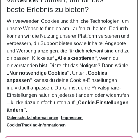
09.08.26
–
07.08.27
5-8 Nächte
beste Erlebnis zu bieten?
Wer wird verreisen
Wir verwenden Cookies und ähnliche Technologien, um
2 Erwachsene
Keine Kinder
unsere Webseite für dich am Laufen zu halten. Dadurch
können wir die Nutzung unserer Plattform verstehen und
Mehr Filter anzeigen
verbessern, dir Support bieten sowie Inhalte, Angebote
und Werbung anzeigen, die für dich relevant sind und zu
dir passen. Klicke auf
„Alle akzeptieren“
, wenn du
einverstanden bist. Dir reicht das Nötigste? Dann wähle
„Nur notwendige Cookies“
. Unter
„Cookies
anpassen“
kannst du deine Cookie-Einstellungen
Footer
Footer navigation
individuell anpassen. Du kannst deine Privatsphäre-
Über uns
Einstellungen natürlich jederzeit ändern oder widerrufen
AGB
– klicke dazu einfach unten auf
„Cookie-Einstellungen
Service & Hilfe
Bestpreisgarantie
ändern“
.
Datenschutz-Informationen
Impressum
Agenturbetreuung
Cookie-Einstellungen ändern
Folge uns
Barrierefreies Reisen
Cookie/Tracking-Informationen
Cookie-Richtlinie
Check-in
Datenschutz