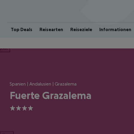
Top Deals
Reisearten
Reiseziele
Informationen
ious
Spanien | Andalusien | Grazalema
Fuerte Grazalema
4