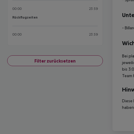
00:00
23:59
Unte
Rückflugzeiten
Rückflugzeiten
- Billa
00:00
23:59
Wich
Bei pl
Filter zurücksetzen
jeweil
bis 3:
Team 
Hinw
Diese 
haben,