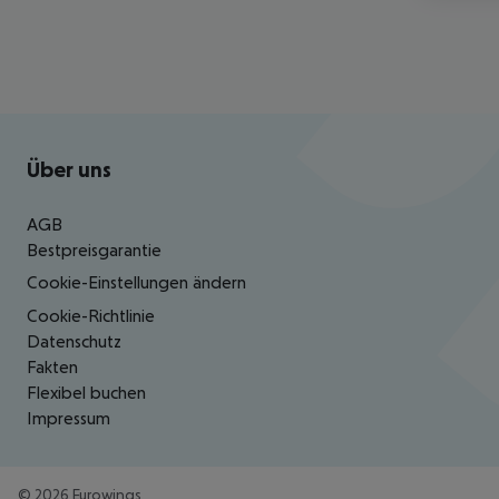
Footer
Footer navigation
Über uns
AGB
Bestpreisgarantie
Cookie-Einstellungen ändern
Cookie-Richtlinie
Datenschutz
Fakten
Flexibel buchen
Impressum
©
2026
Eurowings