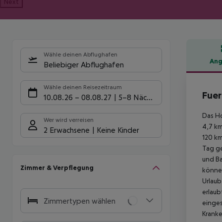
Next
Wähle deinen Abflughafen
Ang
Beliebiger Abflughafen
Hote
Wähle deinen Reisezeitraum
Fuer
10.08.26
–
08.08.27
5-8 Nächte
Das Ho
Wer wird verreisen
4,7 km
2 Erwachsene
Keine Kinder
120 km
Tag ge
und Ba
Zimmer & Verpflegung
können
Urlaub
erlaub
Zimmertypen wählen
einges
Kranke