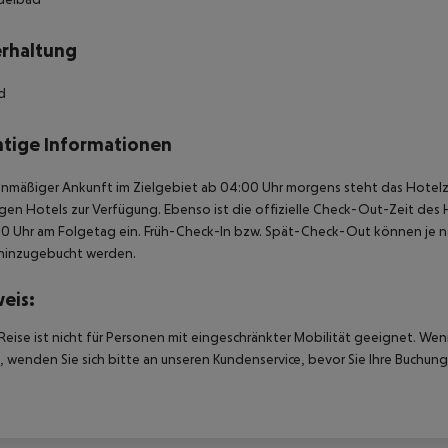
rhaltung
rd
tige Informationen
anmäßiger Ankunft im Zielgebiet ab 04:00 Uhr morgens steht das Hotelz
igen Hotels zur Verfügung. Ebenso ist die offizielle Check-Out-Zeit des 
00 Uhr am Folgetag ein. Früh-Check-In bzw. Spät-Check-Out können je n
hinzugebucht werden.
eis:
Reise ist nicht für Personen mit eingeschränkter Mobilität geeignet. We
 wenden Sie sich bitte an unseren Kundenservice, bevor Sie Ihre Buchung