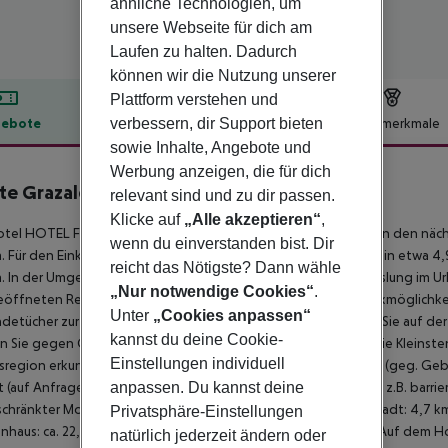
ähnliche Technologien, um
unsere Webseite für dich am
Laufen zu halten. Dadurch
können wir die Nutzung unserer
Plattform verstehen und
verbessern, dir Support bieten
ebote
Hotelbeschreibung
Hotelmerkmale
sowie Inhalte, Angebote und
lbeschreibung
Werbung anzeigen, die für dich
te Grazalema
relevant sind und zu dir passen.
4
Klicke auf
„Alle akzeptieren“
,
tel HOTEL FUERTE GRAZALEMA befindet sich rund 4,7 km von den nächste
wenn du einverstanden bist. Dir
. Für den Einkauf von Lebensmitteln gibt es einen Supermarkt in etwa 4
reicht das Nötigste? Dann wähle
. In der Umgebung sorgt ein Golfplatz (ca. 116 km) für Abwechslung im Url
„Nur notwendige Cookies“
.
öffneten Rezeption, WLAN, einem Lift, einen Whirlpool, Parkmöglichk
Unter
„Cookies anpassen“
detücher zur Verfügung. Im Außenbereich der Anlage können Sie auf de
kannst du deine Cookie-
 Sie gegen Gebühr im hoteleigenen Safe aufbewahren. Für die Kleinste
Einstellungen individuell
sregion erkunden möchte, kann den hotelnahen Auto-Verleih (geg. Gebü
t (auf Anfrage). Aufgrund seiner barrierefreien Ausstattung wie z.B. barr
anpassen. Du kannst deine
chränkter Mobilität geeignet.
Entfernungen Zentrum/Innenstadt: 4,7 km 
Privatsphäre-Einstellungen
nhaus: ca. 22,7 km Nächste Bank: ca. 4,8 km
Sport und Freizeit Auf dem Hot
natürlich jederzeit ändern oder