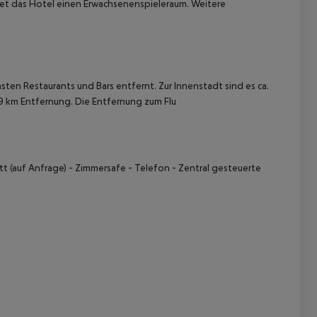
tet das Hotel einen Erwachsenenspieleraum.
Weitere
n Restaurants und Bars entfernt. Zur Innenstadt sind es ca.
,9 km Entfernung. Die Entfernung zum Flu
 akzeptieren
ett (auf Anfrage) - Zimmersafe - Telefon - Zentral gesteuerte