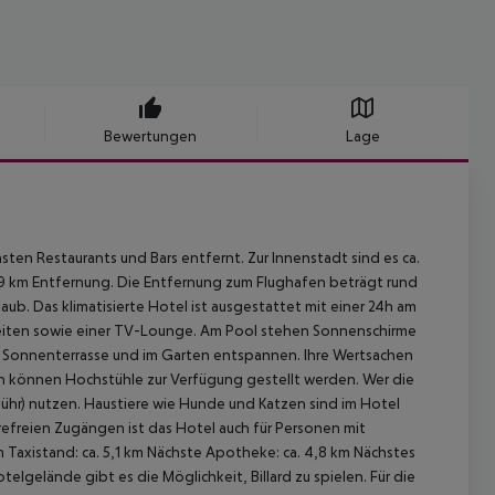
Bewertungen
Lage
n Restaurants und Bars entfernt. Zur Innenstadt sind es ca.
,9 km Entfernung. Die Entfernung zum Flughafen beträgt rund
aub. Das klimatisierte Hotel ist ausgestattet mit einer 24h am
eiten sowie einer TV-Lounge. Am Pool stehen Sonnenschirme
r Sonnenterrasse und im Garten entspannen. Ihre Wertsachen
n können Hochstühle zur Verfügung gestellt werden. Wer die
hr) nutzen. Haustiere wie Hunde und Katzen sind im Hotel
ierefreien Zugängen ist das Hotel auch für Personen mit
Taxistand: ca. 5,1 km Nächste Apotheke: ca. 4,8 km Nächstes
elgelände gibt es die Möglichkeit, Billard zu spielen. Für die