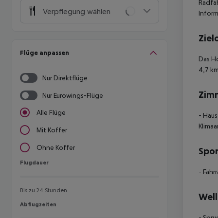
Radfah
Verpflegung wählen
Inform
Ziel
Flüge anpassen
Das Ho
4,7 km
Nur Direktflüge
Zim
Nur Eurowings-Flüge
Alle Flüge
- Haus
Klimaa
Mit Koffer
Ohne Koffer
Spor
Flugdauer
Flugdauer
- Fahr
Bis zu 24 Stunden
Well
Abflugzeiten
Abflugzeiten
- Spr