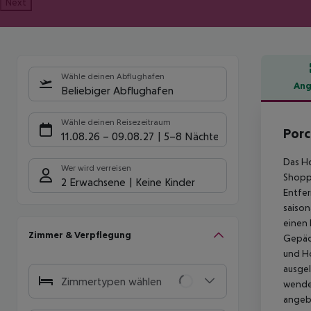
Next
Wähle deinen Abflughafen
Ang
Beliebiger Abflughafen
Hote
Wähle deinen Reisezeitraum
Porc
11.08.26
–
09.08.27
5-8 Nächte
Das Ho
Wer wird verreisen
Shoppi
2 Erwachsene
Keine Kinder
Entfer
saison
einen 
Zimmer & Verpflegung
Gepäck
und Ho
ausgel
Zimmertypen wählen
wenden
angebo