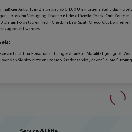
anmäßiger Ankunft im Zielgebiet ab 04:00 Uhr morgens steht das Hotelz
igen Hotels zur Verfügung. Ebenso ist die offizielle Check-Out-Zeit des 
00 Uhr am Folgetag ein. Früh-Check-In bzw. Spät-Check-Out können je n
hinzugebucht werden.
eis:
Reise ist nicht für Personen mit eingeschränkter Mobilität geeignet. We
 wenden Sie sich bitte an unseren Kundenservice, bevor Sie Ihre Buchung
Service & Hilfe