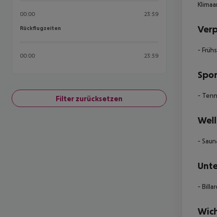
Klimaa
00:00
23:59
Ver
Rückflugzeiten
Rückflugzeiten
- Früh
00:00
23:59
Spor
- Tenn
Filter zurücksetzen
Well
- Saun
Unte
- Billa
Wich