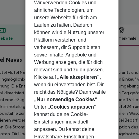
Wir verwenden Cookies und
ähnliche Technologien, um
unsere Webseite für dich am
Laufen zu halten. Dadurch
können wir die Nutzung unserer
ebote
Hotelbeschreibung
Hotelmerkmale
Plattform verstehen und
verbessern, dir Support bieten
lbeschreibung
sowie Inhalte, Angebote und
el Navas
Werbung anzeigen, die für dich
3
relevant sind und zu dir passen.
tel Hotel Navas befindet sich ganz in der Nähe diverser Restaurants und B
Klicke auf
„Alle akzeptieren“
,
ngmöglichkeiten finden Sie innerhalb von rund 400 m, für den Einkauf 
wenn du einverstanden bist. Dir
nung. Die Entfernung zum Flughafen beträgt ca. 14 km. In der Umgebung 
reicht das Nötigste? Dann wähle
al klimatisierte, GPS-verifizierte Hotel verfügt über eine 24h am Tag g
„Nur notwendige Cookies“
.
Internet-Zugang, 2 Lifte, eine 1. Hilfe-Ausrüstung sowie über eine TV-Lo
 im hoteleigenen Abstellraum aufbewahren. Zudem ist das Hotel 24h a
Unter
„Cookies anpassen“
chstühle zur Verfügung gestellt werden. Weiterhin steht Ihnen ein Wäsc
kannst du deine Cookie-
iehen werden. Für Ihren Komfort sorgt der Concierge-Service. Bei Bedarf 
Einstellungen individuell
. Die Stromspannung im Hotel beträgt 220 Volt. An der Rezeption des 
anpassen. Du kannst deine
ten. Für Hochzeitsreisende hält das Hotel einige spezielle Angebote wi
Privatsphäre-Einstellungen