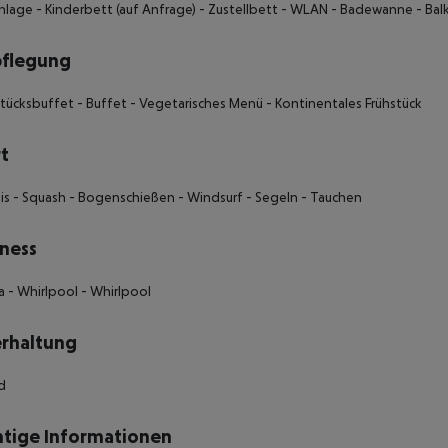
nlage - Kinderbett (auf Anfrage) - Zustellbett - WLAN - Badewanne - Ba
pflegung
stücksbuffet - Buffet - Vegetarisches Menü - Kontinentales Frühstück
t
is - Squash - Bogenschießen - Windsurf - Segeln - Tauchen
ness
a - Whirlpool - Whirlpool
rhaltung
rd
tige Informationen