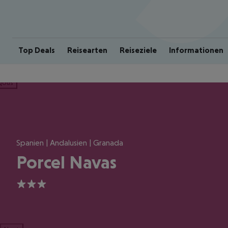
Top Deals
Reisearten
Reiseziele
Informationen
ious
Spanien | Andalusien | Granada
Porcel Navas
3