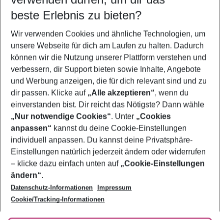
10.08.26
–
08.08.27
5-8 Nächte
beste Erlebnis zu bieten?
Wer wird verreisen
Wir verwenden Cookies und ähnliche Technologien, um
2 Erwachsene
Keine Kinder
unsere Webseite für dich am Laufen zu halten. Dadurch
können wir die Nutzung unserer Plattform verstehen und
Mehr Filter anzeigen
verbessern, dir Support bieten sowie Inhalte, Angebote
und Werbung anzeigen, die für dich relevant sind und zu
dir passen. Klicke auf
„Alle akzeptieren“
, wenn du
einverstanden bist. Dir reicht das Nötigste? Dann wähle
„Nur notwendige Cookies“
. Unter
„Cookies
anpassen“
kannst du deine Cookie-Einstellungen
Footer
Footer navigation
individuell anpassen. Du kannst deine Privatsphäre-
Über uns
Einstellungen natürlich jederzeit ändern oder widerrufen
AGB
– klicke dazu einfach unten auf
„Cookie-Einstellungen
Service & Hilfe
Bestpreisgarantie
ändern“
.
Datenschutz-Informationen
Impressum
Agenturbetreuung
Cookie-Einstellungen ändern
Folge uns
Barrierefreies Reisen
Cookie/Tracking-Informationen
Cookie-Richtlinie
Check-in
Datenschutz