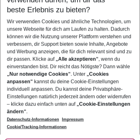
09.08.26
–
07.08.27
5-8 Nächte
beste Erlebnis zu bieten?
Wer wird verreisen
Wir verwenden Cookies und ähnliche Technologien, um
2 Erwachsene
Keine Kinder
unsere Webseite für dich am Laufen zu halten. Dadurch
können wir die Nutzung unserer Plattform verstehen und
Mehr Filter anzeigen
verbessern, dir Support bieten sowie Inhalte, Angebote
und Werbung anzeigen, die für dich relevant sind und zu
dir passen. Klicke auf
„Alle akzeptieren“
, wenn du
einverstanden bist. Dir reicht das Nötigste? Dann wähle
„Nur notwendige Cookies“
. Unter
„Cookies
anpassen“
kannst du deine Cookie-Einstellungen
Footer
Footer navigation
individuell anpassen. Du kannst deine Privatsphäre-
Über uns
Einstellungen natürlich jederzeit ändern oder widerrufen
AGB
– klicke dazu einfach unten auf
„Cookie-Einstellungen
Service & Hilfe
Bestpreisgarantie
ändern“
.
Datenschutz-Informationen
Impressum
Agenturbetreuung
Cookie-Einstellungen ändern
Folge uns
Barrierefreies Reisen
Cookie/Tracking-Informationen
Cookie-Richtlinie
Check-in
Datenschutz