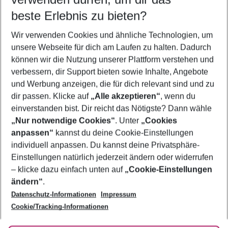
09.08.26
–
07.08.27
5-8 Nächte
beste Erlebnis zu bieten?
Wer wird verreisen
Wir verwenden Cookies und ähnliche Technologien, um
2 Erwachsene
Keine Kinder
unsere Webseite für dich am Laufen zu halten. Dadurch
können wir die Nutzung unserer Plattform verstehen und
Mehr Filter anzeigen
verbessern, dir Support bieten sowie Inhalte, Angebote
und Werbung anzeigen, die für dich relevant sind und zu
dir passen. Klicke auf
„Alle akzeptieren“
, wenn du
einverstanden bist. Dir reicht das Nötigste? Dann wähle
„Nur notwendige Cookies“
. Unter
„Cookies
anpassen“
kannst du deine Cookie-Einstellungen
Footer
Footer navigation
individuell anpassen. Du kannst deine Privatsphäre-
Über uns
Einstellungen natürlich jederzeit ändern oder widerrufen
AGB
– klicke dazu einfach unten auf
„Cookie-Einstellungen
Service & Hilfe
Bestpreisgarantie
ändern“
.
Datenschutz-Informationen
Impressum
Agenturbetreuung
Cookie-Einstellungen ändern
Folge uns
Barrierefreies Reisen
Cookie/Tracking-Informationen
Cookie-Richtlinie
Check-in
Datenschutz