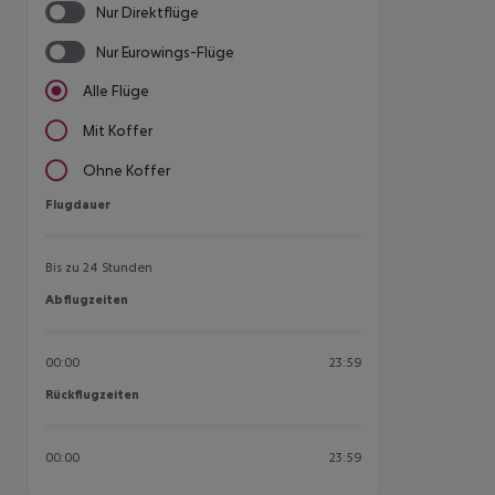
Nur Direktflüge
Nur Eurowings-Flüge
Alle Flüge
Mit Koffer
Ohne Koffer
Flugdauer
Flugdauer
Bis zu 24 Stunden
Abflugzeiten
Abflugzeiten
00:00
23:59
Rückflugzeiten
Rückflugzeiten
00:00
23:59