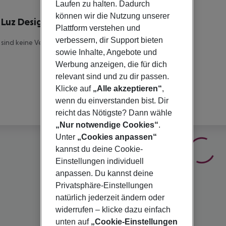
lbeschreibung
Laufen zu halten. Dadurch
können wir die Nutzung unserer
a Luz Design & Art Hotel
Plattform verstehen und
4
verbessern, dir Support bieten
 sind keine Veranstalterinfomationen verfügbar.
sowie Inhalte, Angebote und
Werbung anzeigen, die für dich
relevant sind und zu dir passen.
Klicke auf
„Alle akzeptieren“
,
wenn du einverstanden bist. Dir
reicht das Nötigste? Dann wähle
„Nur notwendige Cookies“
.
Unter
„Cookies anpassen“
kannst du deine Cookie-
Einstellungen individuell
anpassen. Du kannst deine
Privatsphäre-Einstellungen
natürlich jederzeit ändern oder
widerrufen – klicke dazu einfach
unten auf
„Cookie-Einstellungen