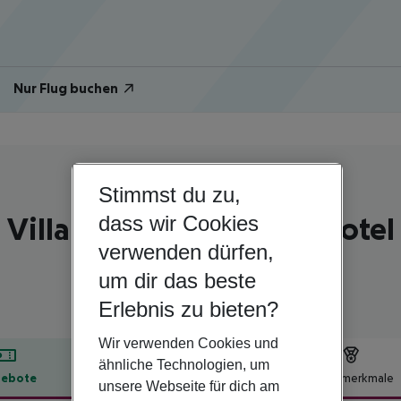
Nur Flug buchen
Stimmst du zu,
Spanien | Valencia | Gandia
Villa Luz Design & Art Hotel
dass wir Cookies
verwenden dürfen,
4
um dir das beste
Erlebnis zu bieten?
Wir verwenden Cookies und
ähnliche Technologien, um
ebote
Hotelbeschreibung
Hotelmerkmale
unsere Webseite für dich am