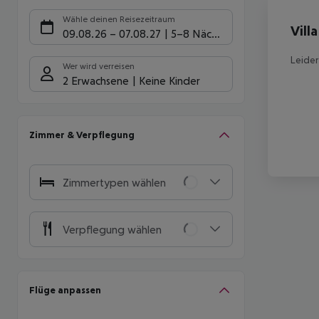
Hote
Wähle deinen Reisezeitraum
Vill
09.08.26
–
07.08.27
5-8 Nächte
Leider
Wer wird verreisen
2 Erwachsene
Keine Kinder
Zimmer & Verpflegung
Zimmertypen wählen
Verpflegung wählen
Flüge anpassen